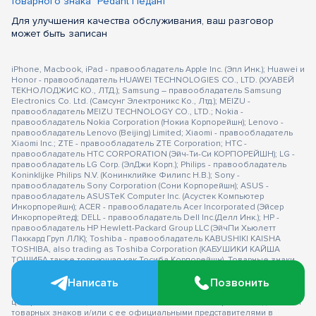
товарного знака "Pedant Педант"
Для улучшения качества обслуживания, ваш разговор
может быть записан
iPhone, Macbook, iPad - правообладатель Apple Inc. (Эпл Инк.); Huawei и
Honor - правообладатель HUAWEI TECHNOLOGIES CO., LTD. (ХУАВЕЙ
ТЕКНОЛОДЖИС КО., ЛТД.); Samsung – правообладатель Samsung
Electronics Co. Ltd. (Самсунг Электроникс Ко., Лтд.); MEIZU -
правообладатель MEIZU TECHNOLOGY CO., LTD.; Nokia -
правообладатель Nokia Corporation (Нокиа Корпорейшн); Lenovo -
правообладатель Lenovo (Beijing) Limited; Xiaomi - правообладатель
Xiaomi Inc.; ZTE - правообладатель ZTE Corporation; HTC -
правообладатель HTC CORPORATION (Эйч-Ти-Си КОРПОРЕЙШН); LG -
правообладатель LG Corp. (ЭлДжи Корп.); Philips - правообладатель
Koninklijke Philips N.V. (Конинклийке Филипс Н.В.); Sony -
правообладатель Sony Corporation (Сони Корпорейшн); ASUS -
правообладатель ASUSTeK Computer Inc. (Асустек Компьютер
Инкорпорейшн); ACER - правообладатель Acer Incorporated (Эйсер
Инкорпорейтед); DELL - правообладатель Dell Inc.(Делл Инк.); HP -
правообладатель HP Hewlett-Packard Group LLC (ЭйчПи Хьюлетт
Паккард Груп ЛЛК); Toshiba - правообладатель KABUSHIKI KAISHA
TOSHIBA, also trading as Toshiba Corporation (КАБУШИКИ КАЙША
ТОШИБА также торгующая как Тосиба Корпорейшн). Товарные знаки
используется с целью описания товара, в отношении которых
Написать
Позвонить
производятся услуги по ремонту сервисными центрами
«PEDANT».Услуги оказываются в неавторизованных сервисных
центрах «PEDANT», не связанными с компаниями Правообладателями
товарных знаков и/или с ее официальными представителями в