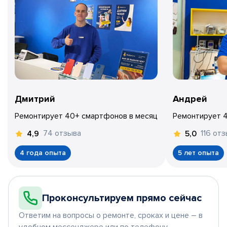
Дмитрий
Андрей
Ремонтирует 40+ смартфонов в месяц
Ремонтирует 
74 отзыва
116 от
4,9
5,0
4 года опыта
5 лет опыта
Проконсультируем прямо сейчас
Ответим на вопросы о ремонте, сроках и цене – в
удобном мессенджере или по телефону.