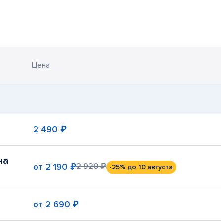
Цена
2 490 ₽
на
от
2 190 ₽
2 920 ₽
-25%
до 10 августа
от
2 690 ₽