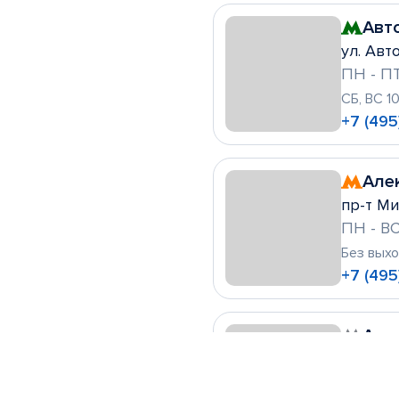
Авт
ул. Авто
ПН - ПТ
СБ, ВС 1
+7 (495
Але
пр-т Ми
ПН - ВС
Без вых
+7 (495
Алт
ул. Леск
ПН - ВС