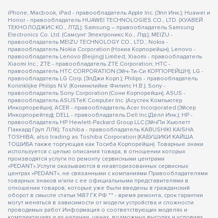
iPhone, Macbook, iPad - правообладатель Apple Inc. (Эпл Инк.); Huawei и
Honor - правообладатель HUAWEI TECHNOLOGIES CO., LTD. (ХУАВЕЙ
ТЕКНОЛОДЖИС КО., ЛТД.); Samsung – правообладатель Samsung
Electronics Co. Ltd. (Самсунг Электроникс Ко., Лтд.); MEIZU -
правообладатель MEIZU TECHNOLOGY CO., LTD.; Nokia -
правообладатель Nokia Corporation (Нокиа Корпорейшн); Lenovo -
правообладатель Lenovo (Beijing) Limited; Xiaomi - правообладатель
Xiaomi Inc.; ZTE - правообладатель ZTE Corporation; HTC -
правообладатель HTC CORPORATION (Эйч-Ти-Си КОРПОРЕЙШН); LG -
правообладатель LG Corp. (ЭлДжи Корп.); Philips - правообладатель
Koninklijke Philips N.V. (Конинклийке Филипс Н.В.); Sony -
правообладатель Sony Corporation (Сони Корпорейшн); ASUS -
правообладатель ASUSTeK Computer Inc. (Асустек Компьютер
Инкорпорейшн); ACER - правообладатель Acer Incorporated (Эйсер
Инкорпорейтед); DELL - правообладатель Dell Inc.(Делл Инк.); HP -
правообладатель HP Hewlett-Packard Group LLC (ЭйчПи Хьюлетт
Паккард Груп ЛЛК); Toshiba - правообладатель KABUSHIKI KAISHA
TOSHIBA, also trading as Toshiba Corporation (КАБУШИКИ КАЙША
ТОШИБА также торгующая как Тосиба Корпорейшн). Товарные знаки
используется с целью описания товара, в отношении которых
производятся услуги по ремонту сервисными центрами
«PEDANT».Услуги оказываются в неавторизованных сервисных
центрах «PEDANT», не связанными с компаниями Правообладателями
товарных знаков и/или с ее официальными представителями в
отношении товаров, которые уже были введены в гражданский
оборот в смысле статьи 1487 ГК РФ ** - время ремонта, срок гарантии
могут меняться в зависимости от модели устройства и сложности
проводимых работ Информация о соответствующих моделях и
комплектациях и их наличии, ценах, возможных выгодах и условиях