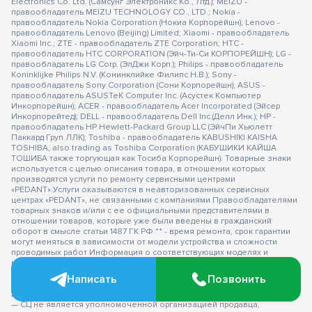
Electronics Co. Ltd. (Самсунг Электроникс Ко., Лтд.); MEIZU -
правообладатель MEIZU TECHNOLOGY CO., LTD.; Nokia -
правообладатель Nokia Corporation (Нокиа Корпорейшн); Lenovo -
правообладатель Lenovo (Beijing) Limited; Xiaomi - правообладатель
Xiaomi Inc.; ZTE - правообладатель ZTE Corporation; HTC -
правообладатель HTC CORPORATION (Эйч-Ти-Си КОРПОРЕЙШН); LG -
правообладатель LG Corp. (ЭлДжи Корп.); Philips - правообладатель
Koninklijke Philips N.V. (Конинклийке Филипс Н.В.); Sony -
правообладатель Sony Corporation (Сони Корпорейшн); ASUS -
правообладатель ASUSTeK Computer Inc. (Асустек Компьютер
Инкорпорейшн); ACER - правообладатель Acer Incorporated (Эйсер
Инкорпорейтед); DELL - правообладатель Dell Inc.(Делл Инк.); HP -
правообладатель HP Hewlett-Packard Group LLC (ЭйчПи Хьюлетт
Паккард Груп ЛЛК); Toshiba - правообладатель KABUSHIKI KAISHA
TOSHIBA, also trading as Toshiba Corporation (КАБУШИКИ КАЙША
ТОШИБА также торгующая как Тосиба Корпорейшн). Товарные знаки
используется с целью описания товара, в отношении которых
производятся услуги по ремонту сервисными центрами
«PEDANT».Услуги оказываются в неавторизованных сервисных
центрах «PEDANT», не связанными с компаниями Правообладателями
товарных знаков и/или с ее официальными представителями в
отношении товаров, которые уже были введены в гражданский
оборот в смысле статьи 1487 ГК РФ ** - время ремонта, срок гарантии
могут меняться в зависимости от модели устройства и сложности
проводимых работ Информация о соответствующих моделях и
комплектациях и их наличии, ценах, возможных выгодах и условиях
приобретения доступна в сервисных центрах Pedant.ru. Не является
Написать
Позвонить
публичной офертой.
Оферта на сервисное обслуживание
Застрахованного имущества
— СЦ не является уполномоченной организацией продавца,