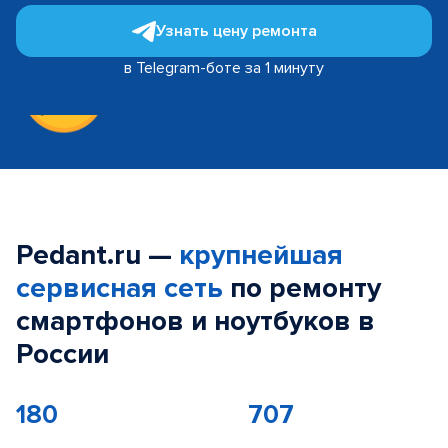
Узнать цену ремонта
в Telegram-боте за 1 минуту
Pedant.ru —
крупнейшая
сервисная сеть
по ремонту
смартфонов и ноутбуков в
России
180
707