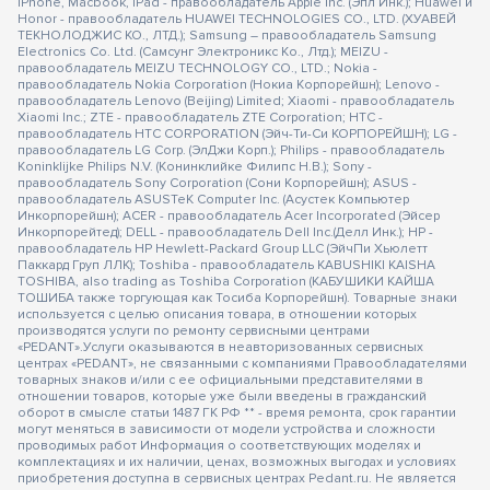
iPhone, Macbook, iPad - правообладатель Apple Inc. (Эпл Инк.); Huawei и
Honor - правообладатель HUAWEI TECHNOLOGIES CO., LTD. (ХУАВЕЙ
ТЕКНОЛОДЖИС КО., ЛТД.); Samsung – правообладатель Samsung
Electronics Co. Ltd. (Самсунг Электроникс Ко., Лтд.); MEIZU -
правообладатель MEIZU TECHNOLOGY CO., LTD.; Nokia -
правообладатель Nokia Corporation (Нокиа Корпорейшн); Lenovo -
правообладатель Lenovo (Beijing) Limited; Xiaomi - правообладатель
Xiaomi Inc.; ZTE - правообладатель ZTE Corporation; HTC -
правообладатель HTC CORPORATION (Эйч-Ти-Си КОРПОРЕЙШН); LG -
правообладатель LG Corp. (ЭлДжи Корп.); Philips - правообладатель
Koninklijke Philips N.V. (Конинклийке Филипс Н.В.); Sony -
правообладатель Sony Corporation (Сони Корпорейшн); ASUS -
правообладатель ASUSTeK Computer Inc. (Асустек Компьютер
Инкорпорейшн); ACER - правообладатель Acer Incorporated (Эйсер
Инкорпорейтед); DELL - правообладатель Dell Inc.(Делл Инк.); HP -
правообладатель HP Hewlett-Packard Group LLC (ЭйчПи Хьюлетт
Паккард Груп ЛЛК); Toshiba - правообладатель KABUSHIKI KAISHA
TOSHIBA, also trading as Toshiba Corporation (КАБУШИКИ КАЙША
ТОШИБА также торгующая как Тосиба Корпорейшн). Товарные знаки
используется с целью описания товара, в отношении которых
производятся услуги по ремонту сервисными центрами
«PEDANT».Услуги оказываются в неавторизованных сервисных
центрах «PEDANT», не связанными с компаниями Правообладателями
товарных знаков и/или с ее официальными представителями в
отношении товаров, которые уже были введены в гражданский
оборот в смысле статьи 1487 ГК РФ ** - время ремонта, срок гарантии
могут меняться в зависимости от модели устройства и сложности
проводимых работ Информация о соответствующих моделях и
комплектациях и их наличии, ценах, возможных выгодах и условиях
приобретения доступна в сервисных центрах Pedant.ru. Не является