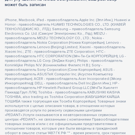
может быть записан
iPhone, Macbook, iPad - правообладатель Apple Inc. (Эпл Инк.); Huawei и
Honor - правообладатель HUAWEI TECHNOLOGIES CO., LTD. (ХУАВЕЙ
ТЕКНОЛОДЖИС КО., ЛТД.); Samsung – правообладатель Samsung
Electronics Co. Ltd. (Самсунг Электроникс Ко., Лтд.); MEIZU -
правообладатель MEIZU TECHNOLOGY CO., LTD.; Nokia -
правообладатель Nokia Corporation (Нокиа Корпорейшн); Lenovo -
правообладатель Lenovo (Beijing) Limited; Xiaomi - правообладатель
Xiaomi Inc.; ZTE - правообладатель ZTE Corporation; HTC -
правообладатель HTC CORPORATION (Эйч-Ти-Си КОРПОРЕЙШН); LG -
правообладатель LG Corp. (ЭлДжи Корп.); Philips - правообладатель
Koninklijke Philips N.V. (Конинклийке Филипс Н.В.); Sony -
правообладатель Sony Corporation (Сони Корпорейшн); ASUS -
правообладатель ASUSTeK Computer Inc. (Асустек Компьютер
Инкорпорейшн); ACER - правообладатель Acer Incorporated (Эйсер
Инкорпорейтед); DELL - правообладатель Dell Inc.(Делл Инк.); HP -
правообладатель HP Hewlett-Packard Group LLC (ЭйчПи Хьюлетт
Паккард Груп ЛЛК); Toshiba - правообладатель KABUSHIKI KAISHA
TOSHIBA, also trading as Toshiba Corporation (КАБУШИКИ КАЙША
ТОШИБА также торгующая как Тосиба Корпорейшн). Товарные знаки
используется с целью описания товара, в отношении которых
производятся услуги по ремонту сервисными центрами
«PEDANT».Услуги оказываются в неавторизованных сервисных
центрах «PEDANT», не связанными с компаниями Правообладателями
товарных знаков и/или с ее официальными представителями в
отношении товаров, которые уже были введены в гражданский
оборот в смысле статьи 1487 ГК РФ ** - время ремонта, срок гарантии