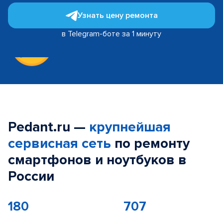
Узнать цену ремонта
в Telegram-боте за 1 минуту
Pedant.ru —
крупнейшая
сервисная сеть
по ремонту
смартфонов и ноутбуков в
России
180
707