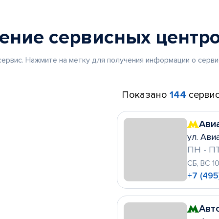
жение
сервисных центр
ервис. Нажмите на метку для получения информации о серви
Показано
144
сервис
Ави
ул. Ави
ПН - ПТ
СБ, ВС 1
+7 (495
Авт