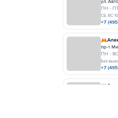
ул. Авто
ПН - ПТ
СБ, ВС 1
+7 (495
Але
пр-т Ми
ПН - ВС
Без вых
+7 (495
Алт
ул. Леск
ПН - ВС
Без вых
+7 (495)