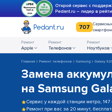
Открой сервис с поддерж
Pedant.ru – лидер в рейт
Сервисных
707
смартфоно
Ремонт
Ремонт
Ремонт
Apple
телефонов
ноутбуков
Главная
Ремонт телефонов
Samsung
Galaxy S2
Замена аккуму
на Samsung Gal
Сервис у каждой станции метро, 147
Ремонт при вас за 20 минут, беспла