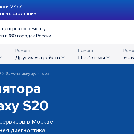
кой 24/7
ингах франшиз!
 центров по ремонту
в в 180 городах России
Ремонт
Ремонт
Ремо
других устройств
проблемы
усл
0
Замена аккумулятора
лятора
axy S20
 сервисов в Москве
тная диагностика