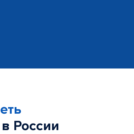
еть
 в России