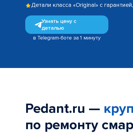
Детали класса «Original» с гарантие
Узнать цену с
деталью
в Telegram-боте за 1 минуту
Pedant.ru —
круп
по ремонту смар