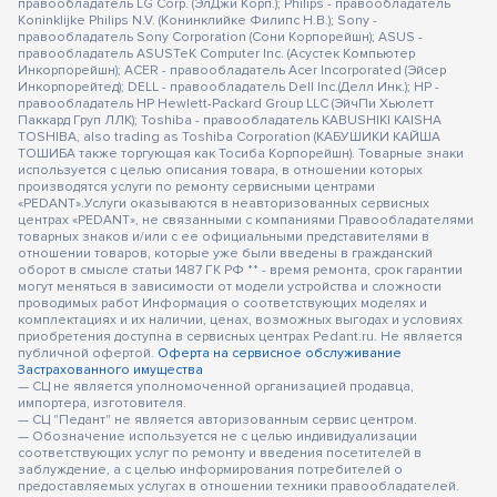
правообладатель LG Corp. (ЭлДжи Корп.); Philips - правообладатель
Koninklijke Philips N.V. (Конинклийке Филипс Н.В.); Sony -
правообладатель Sony Corporation (Сони Корпорейшн); ASUS -
правообладатель ASUSTeK Computer Inc. (Асустек Компьютер
Инкорпорейшн); ACER - правообладатель Acer Incorporated (Эйсер
Инкорпорейтед); DELL - правообладатель Dell Inc.(Делл Инк.); HP -
правообладатель HP Hewlett-Packard Group LLC (ЭйчПи Хьюлетт
Паккард Груп ЛЛК); Toshiba - правообладатель KABUSHIKI KAISHA
TOSHIBA, also trading as Toshiba Corporation (КАБУШИКИ КАЙША
ТОШИБА также торгующая как Тосиба Корпорейшн). Товарные знаки
используется с целью описания товара, в отношении которых
производятся услуги по ремонту сервисными центрами
«PEDANT».Услуги оказываются в неавторизованных сервисных
центрах «PEDANT», не связанными с компаниями Правообладателями
товарных знаков и/или с ее официальными представителями в
отношении товаров, которые уже были введены в гражданский
оборот в смысле статьи 1487 ГК РФ ** - время ремонта, срок гарантии
могут меняться в зависимости от модели устройства и сложности
проводимых работ Информация о соответствующих моделях и
комплектациях и их наличии, ценах, возможных выгодах и условиях
приобретения доступна в сервисных центрах Pedant.ru. Не является
публичной офертой.
Оферта на сервисное обслуживание
Застрахованного имущества
— СЦ не является уполномоченной организацией продавца,
импортера, изготовителя.
— СЦ "Педант" не является авторизованным сервис центром.
— Обозначение используется не с целью индивидуализации
соответствующих услуг по ремонту и введения посетителей в
заблуждение, а с целью информирования потребителей о
предоставляемых услугах в отношении техники правообладателей.