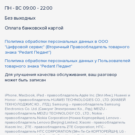
ПН - ВС 09:00 - 22:00
Без выходных
Оплата банковской картой
Политика обработки персональных данных в ООО
"Цифровой сервис" (Вторичный Правообладатель товарного
знака "Pedant Педант")
Политика обработки персональных данных у Пользователей
товарного знака "Pedant Педант"
Для улучшения качества обслуживания, ваш разговор
может быть записан
iPhone, Macbook, iPad - правообладатель Apple Inc. (Эпл Инк.); Huawei и
Honor - правообладатель HUAWEI TECHNOLOGIES CO., LTD. (ХУАВЕЙ
ТЕКНОЛОДЖИС КО., ЛТД.); Samsung – правообладатель Samsung
Electronics Co. Ltd. (Самсунг Электроникс Ко., Лтд.); MEIZU -
правообладатель MEIZU TECHNOLOGY CO., LTD.; Nokia -
правообладатель Nokia Corporation (Нокиа Корпорейшн); Lenovo -
правообладатель Lenovo (Beijing) Limited; Xiaomi - правообладатель
Xiaomi Inc.; ZTE - правообладатель ZTE Corporation; HTC -
правообладатель HTC CORPORATION (Эйч-Ти-Си КОРПОРЕЙШН); LG -