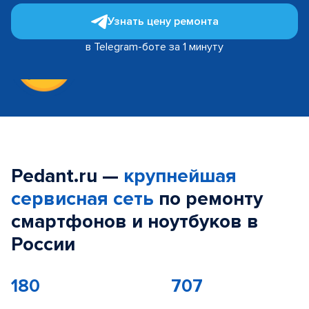
Узнать цену ремонта
в Telegram-боте за 1 минуту
Pedant.ru —
крупнейшая
сервисная сеть
по ремонту
смартфонов и ноутбуков в
России
180
707