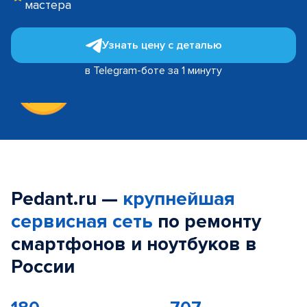
мастера
Узнать цену с деталью
в Telegram-боте за 1 минуту
Pedant.ru —
крупнейшая
сервисная сеть
по ремонту
смартфонов и ноутбуков в
России