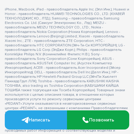
iPhone, Macbook, iPad - правообладатель Apple Inc. (Эпл Инк.); Huawei и
Honor - правообладатель HUAWEI TECHNOLOGIES CO., LTD. (ХУАВЕЙ
ТЕКНОЛОДЖИС КО., ЛТД.); Samsung – правообладатель Samsung
Electronics Co. Ltd. (Самсунг Электроникс Ко., Лтд.); MEIZU -
правообладатель MEIZU TECHNOLOGY CO., LTD.; Nokia -
правообладатель Nokia Corporation (Нокиа Корпорейшн); Lenovo -
правообладатель Lenovo (Beijing) Limited; Xiaomi - правообладатель
Xiaomi Inc.; ZTE - правообладатель ZTE Corporation; HTC -
правообладатель HTC CORPORATION (Эйч-Ти-Си КОРПОРЕЙШН); LG -
правообладатель LG Corp. (ЭлДжи Корп.); Philips - правообладатель
Koninklijke Philips N.V. (Конинклийке Филипс Н.В.); Sony -
правообладатель Sony Corporation (Сони Корпорейшн); ASUS -
правообладатель ASUSTeK Computer Inc. (Асустек Компьютер
Инкорпорейшн); ACER - правообладатель Acer Incorporated (Эйсер
Инкорпорейтед); DELL - правообладатель Dell Inc.(Делл Инк.); HP -
правообладатель HP Hewlett-Packard Group LLC (ЭйчПи Хьюлетт
Паккард Груп ЛЛК); Toshiba - правообладатель KABUSHIKI KAISHA
TOSHIBA, also trading as Toshiba Corporation (КАБУШИКИ КАЙША
ТОШИБА также торгующая как Тосиба Корпорейшн). Товарные знаки
используется с целью описания товара, в отношении которых
производятся услуги по ремонту сервисными центрами
«PEDANT».Услуги оказываются в неавторизованных сервисных
центрах «PEDANT», не связанными с компаниями Правообладателями
товарных знаков и/или с ее официальными представителями в
отношении товаров, которые уже были введены в гражданский
Написать
Позвонить
оборот в смысле статьи 1487 ГК РФ ** - время ремонта, срок гарантии
могут меняться в зависимости от модели устройства и сложности
проводимых работ Информация о соответствующих моделях и