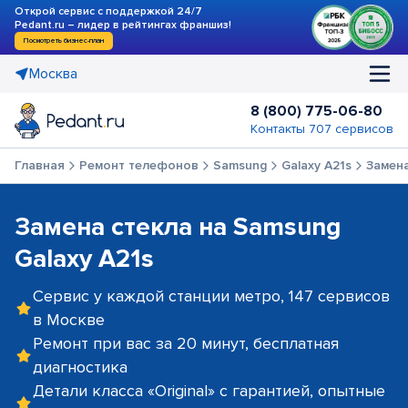
Открой сервис с поддержкой 24/7
Pedant.ru – лидер в рейтингах франшиз!
Посмотреть бизнес-план
Москва
8 (800) 775-06-80
Контакты 707 сервисов
Главная
Ремонт телефонов
Samsung
Galaxy A21s
Замена
Замена стекла на Samsung
Galaxy A21s
Сервис у каждой станции метро, 147 сервисов
в Москве
Ремонт при вас за 20 минут, бесплатная
диагностика
Детали класса «Original» с гарантией, опытные