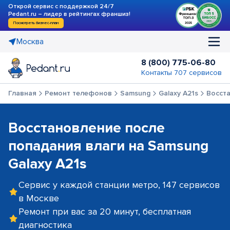
Открой сервис с поддержкой 24/7
Pedant.ru – лидер в рейтингах франшиз!
Посмотреть бизнес-план
Москва
8 (800) 775-06-80
Контакты 707 сервисов
Главная
Ремонт телефонов
Samsung
Galaxy A21s
Восста
Восстановление после
попадания влаги на Samsung
Galaxy A21s
Сервис у каждой станции метро, 147 сервисов
в Москве
Ремонт при вас за 20 минут, бесплатная
диагностика