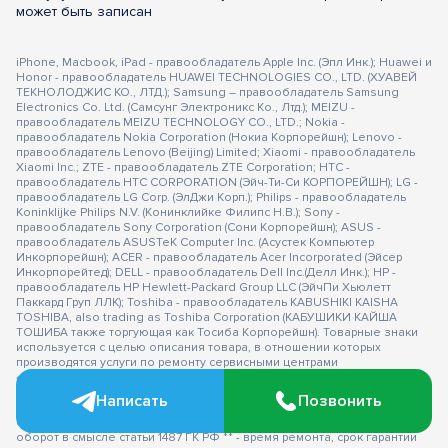
может быть записан
iPhone, Macbook, iPad - правообладатель Apple Inc. (Эпл Инк.); Huawei и
Honor - правообладатель HUAWEI TECHNOLOGIES CO., LTD. (ХУАВЕЙ
ТЕКНОЛОДЖИС КО., ЛТД.); Samsung – правообладатель Samsung
Electronics Co. Ltd. (Самсунг Электроникс Ко., Лтд.); MEIZU -
правообладатель MEIZU TECHNOLOGY CO., LTD.; Nokia -
правообладатель Nokia Corporation (Нокиа Корпорейшн); Lenovo -
правообладатель Lenovo (Beijing) Limited; Xiaomi - правообладатель
Xiaomi Inc.; ZTE - правообладатель ZTE Corporation; HTC -
правообладатель HTC CORPORATION (Эйч-Ти-Си КОРПОРЕЙШН); LG -
правообладатель LG Corp. (ЭлДжи Корп.); Philips - правообладатель
Koninklijke Philips N.V. (Конинклийке Филипс Н.В.); Sony -
правообладатель Sony Corporation (Сони Корпорейшн); ASUS -
правообладатель ASUSTeK Computer Inc. (Асустек Компьютер
Инкорпорейшн); ACER - правообладатель Acer Incorporated (Эйсер
Инкорпорейтед); DELL - правообладатель Dell Inc.(Делл Инк.); HP -
правообладатель HP Hewlett-Packard Group LLC (ЭйчПи Хьюлетт
Паккард Груп ЛЛК); Toshiba - правообладатель KABUSHIKI KAISHA
TOSHIBA, also trading as Toshiba Corporation (КАБУШИКИ КАЙША
ТОШИБА также торгующая как Тосиба Корпорейшн). Товарные знаки
используется с целью описания товара, в отношении которых
производятся услуги по ремонту сервисными центрами
«PEDANT».Услуги оказываются в неавторизованных сервисных
центрах «PEDANT», не связанными с компаниями Правообладателями
Написать
Позвонить
товарных знаков и/или с ее официальными представителями в
отношении товаров, которые уже были введены в гражданский
оборот в смысле статьи 1487 ГК РФ ** - время ремонта, срок гарантии