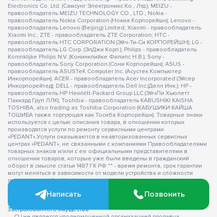
Electronics Co. Ltd. (Самсунг Электроникс Ко., Лтд.); MEIZU -
правообладатель MEIZU TECHNOLOGY CO., LTD.; Nokia -
правообладатель Nokia Corporation (Нокиа Корпорейшн); Lenovo -
правообладатель Lenovo (Beijing) Limited; Xiaomi - правообладатель
Xiaomi Inc.; ZTE - правообладатель ZTE Corporation; HTC -
правообладатель HTC CORPORATION (Эйч-Ти-Си КОРПОРЕЙШН); LG -
правообладатель LG Corp. (ЭлДжи Корп.); Philips - правообладатель
Koninklijke Philips N.V. (Конинклийке Филипс Н.В.); Sony -
правообладатель Sony Corporation (Сони Корпорейшн); ASUS -
правообладатель ASUSTeK Computer Inc. (Асустек Компьютер
Инкорпорейшн); ACER - правообладатель Acer Incorporated (Эйсер
Инкорпорейтед); DELL - правообладатель Dell Inc.(Делл Инк.); HP -
правообладатель HP Hewlett-Packard Group LLC (ЭйчПи Хьюлетт
Паккард Груп ЛЛК); Toshiba - правообладатель KABUSHIKI KAISHA
TOSHIBA, also trading as Toshiba Corporation (КАБУШИКИ КАЙША
ТОШИБА также торгующая как Тосиба Корпорейшн). Товарные знаки
используется с целью описания товара, в отношении которых
производятся услуги по ремонту сервисными центрами
«PEDANT».Услуги оказываются в неавторизованных сервисных
центрах «PEDANT», не связанными с компаниями Правообладателями
товарных знаков и/или с ее официальными представителями в
отношении товаров, которые уже были введены в гражданский
оборот в смысле статьи 1487 ГК РФ ** - время ремонта, срок гарантии
могут меняться в зависимости от модели устройства и сложности
проводимых работ Информация о соответствующих моделях и
комплектациях и их наличии, ценах, возможных выгодах и условиях
Написать
Позвонить
приобретения доступна в сервисных центрах Pedant.ru. Не является
публичной офертой.
Оферта на сервисное обслуживание
Застрахованного имущества
— СЦ не является уполномоченной организацией продавца,