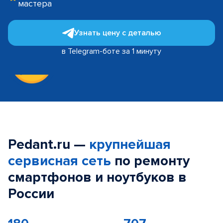
мастера
Узнать цену с деталью
в Telegram-боте за 1 минуту
Pedant.ru —
крупнейшая
сервисная сеть
по ремонту
смартфонов и ноутбуков в
России