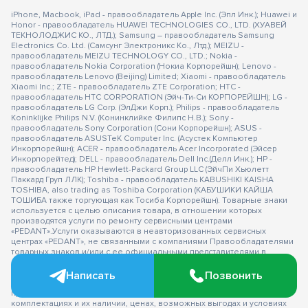
iPhone, Macbook, iPad - правообладатель Apple Inc. (Эпл Инк.); Huawei и
Honor - правообладатель HUAWEI TECHNOLOGIES CO., LTD. (ХУАВЕЙ
ТЕКНОЛОДЖИС КО., ЛТД.); Samsung – правообладатель Samsung
Electronics Co. Ltd. (Самсунг Электроникс Ко., Лтд.); MEIZU -
правообладатель MEIZU TECHNOLOGY CO., LTD.; Nokia -
правообладатель Nokia Corporation (Нокиа Корпорейшн); Lenovo -
правообладатель Lenovo (Beijing) Limited; Xiaomi - правообладатель
Xiaomi Inc.; ZTE - правообладатель ZTE Corporation; HTC -
правообладатель HTC CORPORATION (Эйч-Ти-Си КОРПОРЕЙШН); LG -
правообладатель LG Corp. (ЭлДжи Корп.); Philips - правообладатель
Koninklijke Philips N.V. (Конинклийке Филипс Н.В.); Sony -
правообладатель Sony Corporation (Сони Корпорейшн); ASUS -
правообладатель ASUSTeK Computer Inc. (Асустек Компьютер
Инкорпорейшн); ACER - правообладатель Acer Incorporated (Эйсер
Инкорпорейтед); DELL - правообладатель Dell Inc.(Делл Инк.); HP -
правообладатель HP Hewlett-Packard Group LLC (ЭйчПи Хьюлетт
Паккард Груп ЛЛК); Toshiba - правообладатель KABUSHIKI KAISHA
TOSHIBA, also trading as Toshiba Corporation (КАБУШИКИ КАЙША
ТОШИБА также торгующая как Тосиба Корпорейшн). Товарные знаки
используется с целью описания товара, в отношении которых
производятся услуги по ремонту сервисными центрами
«PEDANT».Услуги оказываются в неавторизованных сервисных
центрах «PEDANT», не связанными с компаниями Правообладателями
товарных знаков и/или с ее официальными представителями в
отношении товаров, которые уже были введены в гражданский
оборот в смысле статьи 1487 ГК РФ ** - время ремонта, срок гарантии
Написать
Позвонить
могут меняться в зависимости от модели устройства и сложности
проводимых работ Информация о соответствующих моделях и
комплектациях и их наличии, ценах, возможных выгодах и условиях