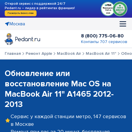
Открой сервис с поддержкой 24/7
Pedant.ru – лидер в рейтингах франшиз!
Посмотреть бизнес-план
Москва
8 (800) 775-06-80
Контакты 707 сервисов
Главная
Ремонт Apple
MacBook Air
MacBook Air 11"
Обно
Обновление или
восстановление Mac OS на
MacBook Air 11" A1465 2012-
2013
Сервис у каждой станции метро, 147 сервисов
в Москве
Ремонт при вас за 20 минут, бесплатная