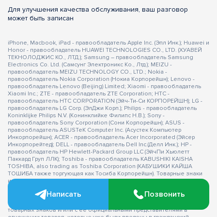
Для улучшения качества обслуживания, ваш разговор
может быть записан
iPhone, Macbook, iPad - правообладатель Apple Inc. (Эпл Инк.); Huawei и
Honor - правообладатель HUAWEI TECHNOLOGIES CO., LTD. (ХУАВЕЙ
ТЕКНОЛОДЖИС КО., ЛТД.); Samsung – правообладатель Samsung
Electronics Co. Ltd. (Самсунг Электроникс Ко., Лтд.); MEIZU -
правообладатель MEIZU TECHNOLOGY CO., LTD.; Nokia -
правообладатель Nokia Corporation (Нокиа Корпорейшн); Lenovo -
правообладатель Lenovo (Beijing) Limited; Xiaomi - правообладатель
Xiaomi Inc.; ZTE - правообладатель ZTE Corporation; HTC -
правообладатель HTC CORPORATION (Эйч-Ти-Си КОРПОРЕЙШН); LG -
правообладатель LG Corp. (ЭлДжи Корп.); Philips - правообладатель
Koninklijke Philips N.V. (Конинклийке Филипс Н.В.); Sony -
правообладатель Sony Corporation (Сони Корпорейшн); ASUS -
правообладатель ASUSTeK Computer Inc. (Асустек Компьютер
Инкорпорейшн); ACER - правообладатель Acer Incorporated (Эйсер
Инкорпорейтед); DELL - правообладатель Dell Inc.(Делл Инк.); HP -
правообладатель HP Hewlett-Packard Group LLC (ЭйчПи Хьюлетт
Паккард Груп ЛЛК); Toshiba - правообладатель KABUSHIKI KAISHA
TOSHIBA, also trading as Toshiba Corporation (КАБУШИКИ КАЙША
ТОШИБА также торгующая как Тосиба Корпорейшн). Товарные знаки
используется с целью описания товара, в отношении которых
производятся услуги по ремонту сервисными центрами
Написать
Позвонить
«PEDANT».Услуги оказываются в неавторизованных сервисных
центрах «PEDANT», не связанными с компаниями Правообладателями
товарных знаков и/или с ее официальными представителями в