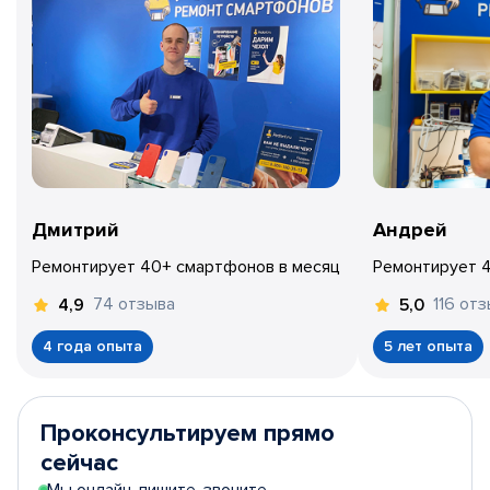
Дмитрий
Андрей
Ремонтирует 40+ смартфонов в месяц
Ремонтирует 
74 отзыва
116 от
4,9
5,0
4 года опыта
5 лет опыта
Проконсультируем прямо
сейчас
Мы онлайн, пишите, звоните