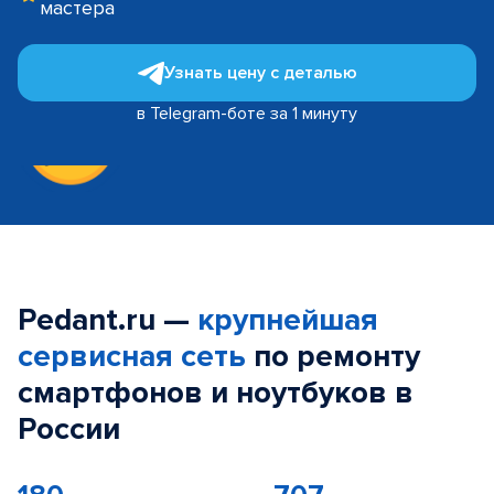
мастера
Узнать цену с деталью
в Telegram-боте за 1 минуту
Pedant.ru —
крупнейшая
сервисная сеть
по ремонту
смартфонов и ноутбуков в
России