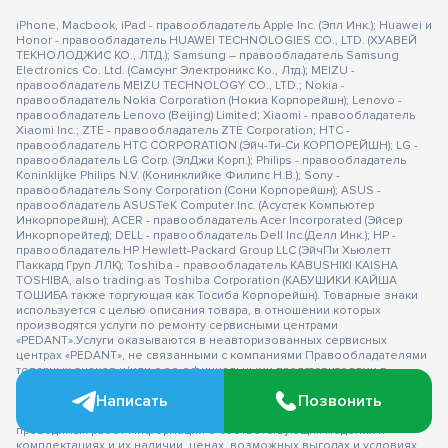
iPhone, Macbook, iPad - правообладатель Apple Inc. (Эпл Инк.); Huawei и
Honor - правообладатель HUAWEI TECHNOLOGIES CO., LTD. (ХУАВЕЙ
ТЕКНОЛОДЖИС КО., ЛТД.); Samsung – правообладатель Samsung
Electronics Co. Ltd. (Самсунг Электроникс Ко., Лтд.); MEIZU -
правообладатель MEIZU TECHNOLOGY CO., LTD.; Nokia -
правообладатель Nokia Corporation (Нокиа Корпорейшн); Lenovo -
правообладатель Lenovo (Beijing) Limited; Xiaomi - правообладатель
Xiaomi Inc.; ZTE - правообладатель ZTE Corporation; HTC -
правообладатель HTC CORPORATION (Эйч-Ти-Си КОРПОРЕЙШН); LG -
правообладатель LG Corp. (ЭлДжи Корп.); Philips - правообладатель
Koninklijke Philips N.V. (Конинклийке Филипс Н.В.); Sony -
правообладатель Sony Corporation (Сони Корпорейшн); ASUS -
правообладатель ASUSTeK Computer Inc. (Асустек Компьютер
Инкорпорейшн); ACER - правообладатель Acer Incorporated (Эйсер
Инкорпорейтед); DELL - правообладатель Dell Inc.(Делл Инк.); HP -
правообладатель HP Hewlett-Packard Group LLC (ЭйчПи Хьюлетт
Паккард Груп ЛЛК); Toshiba - правообладатель KABUSHIKI KAISHA
TOSHIBA, also trading as Toshiba Corporation (КАБУШИКИ КАЙША
ТОШИБА также торгующая как Тосиба Корпорейшн). Товарные знаки
используется с целью описания товара, в отношении которых
производятся услуги по ремонту сервисными центрами
«PEDANT».Услуги оказываются в неавторизованных сервисных
центрах «PEDANT», не связанными с компаниями Правообладателями
товарных знаков и/или с ее официальными представителями в
отношении товаров, которые уже были введены в гражданский
Написать
Позвонить
оборот в смысле статьи 1487 ГК РФ ** - время ремонта, срок гарантии
могут меняться в зависимости от модели устройства и сложности
проводимых работ Информация о соответствующих моделях и
комплектациях и их наличии, ценах, возможных выгодах и условиях