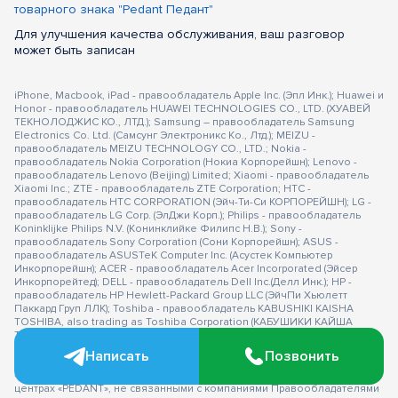
товарного знака "Pedant Педант"
Для улучшения качества обслуживания, ваш разговор
может быть записан
iPhone, Macbook, iPad - правообладатель Apple Inc. (Эпл Инк.); Huawei и
Honor - правообладатель HUAWEI TECHNOLOGIES CO., LTD. (ХУАВЕЙ
ТЕКНОЛОДЖИС КО., ЛТД.); Samsung – правообладатель Samsung
Electronics Co. Ltd. (Самсунг Электроникс Ко., Лтд.); MEIZU -
правообладатель MEIZU TECHNOLOGY CO., LTD.; Nokia -
правообладатель Nokia Corporation (Нокиа Корпорейшн); Lenovo -
правообладатель Lenovo (Beijing) Limited; Xiaomi - правообладатель
Xiaomi Inc.; ZTE - правообладатель ZTE Corporation; HTC -
правообладатель HTC CORPORATION (Эйч-Ти-Си КОРПОРЕЙШН); LG -
правообладатель LG Corp. (ЭлДжи Корп.); Philips - правообладатель
Koninklijke Philips N.V. (Конинклийке Филипс Н.В.); Sony -
правообладатель Sony Corporation (Сони Корпорейшн); ASUS -
правообладатель ASUSTeK Computer Inc. (Асустек Компьютер
Инкорпорейшн); ACER - правообладатель Acer Incorporated (Эйсер
Инкорпорейтед); DELL - правообладатель Dell Inc.(Делл Инк.); HP -
правообладатель HP Hewlett-Packard Group LLC (ЭйчПи Хьюлетт
Паккард Груп ЛЛК); Toshiba - правообладатель KABUSHIKI KAISHA
TOSHIBA, also trading as Toshiba Corporation (КАБУШИКИ КАЙША
ТОШИБА также торгующая как Тосиба Корпорейшн). Товарные знаки
используется с целью описания товара, в отношении которых
Написать
Позвонить
производятся услуги по ремонту сервисными центрами
«PEDANT».Услуги оказываются в неавторизованных сервисных
центрах «PEDANT», не связанными с компаниями Правообладателями