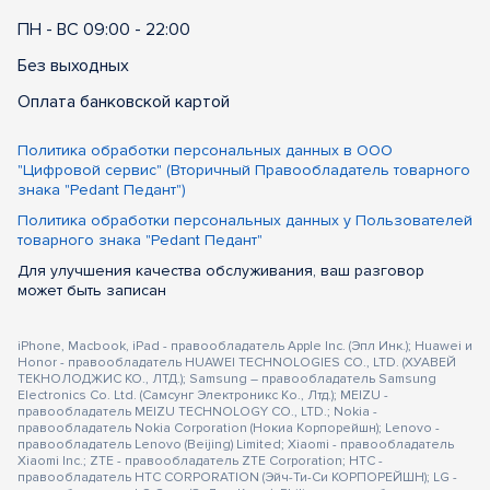
ПН - ВС 09:00 - 22:00
Без выходных
Оплата банковской картой
Политика обработки персональных данных в ООО
"Цифровой сервис" (Вторичный Правообладатель товарного
знака "Pedant Педант")
Политика обработки персональных данных у Пользователей
товарного знака "Pedant Педант"
Для улучшения качества обслуживания, ваш разговор
может быть записан
iPhone, Macbook, iPad - правообладатель Apple Inc. (Эпл Инк.); Huawei и
Honor - правообладатель HUAWEI TECHNOLOGIES CO., LTD. (ХУАВЕЙ
ТЕКНОЛОДЖИС КО., ЛТД.); Samsung – правообладатель Samsung
Electronics Co. Ltd. (Самсунг Электроникс Ко., Лтд.); MEIZU -
правообладатель MEIZU TECHNOLOGY CO., LTD.; Nokia -
правообладатель Nokia Corporation (Нокиа Корпорейшн); Lenovo -
правообладатель Lenovo (Beijing) Limited; Xiaomi - правообладатель
Xiaomi Inc.; ZTE - правообладатель ZTE Corporation; HTC -
правообладатель HTC CORPORATION (Эйч-Ти-Си КОРПОРЕЙШН); LG -