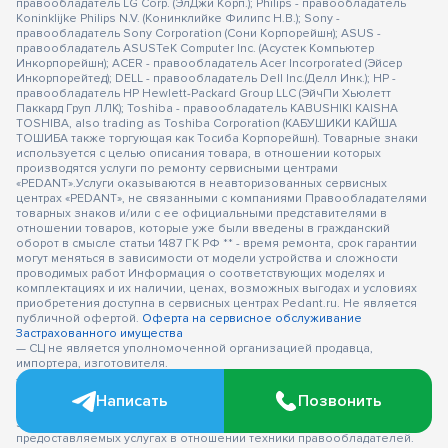
правообладатель LG Corp. (ЭлДжи Корп.); Philips - правообладатель
Koninklijke Philips N.V. (Конинклийке Филипс Н.В.); Sony -
правообладатель Sony Corporation (Сони Корпорейшн); ASUS -
правообладатель ASUSTeK Computer Inc. (Асустек Компьютер
Инкорпорейшн); ACER - правообладатель Acer Incorporated (Эйсер
Инкорпорейтед); DELL - правообладатель Dell Inc.(Делл Инк.); HP -
правообладатель HP Hewlett-Packard Group LLC (ЭйчПи Хьюлетт
Паккард Груп ЛЛК); Toshiba - правообладатель KABUSHIKI KAISHA
TOSHIBA, also trading as Toshiba Corporation (КАБУШИКИ КАЙША
ТОШИБА также торгующая как Тосиба Корпорейшн). Товарные знаки
используется с целью описания товара, в отношении которых
производятся услуги по ремонту сервисными центрами
«PEDANT».Услуги оказываются в неавторизованных сервисных
центрах «PEDANT», не связанными с компаниями Правообладателями
товарных знаков и/или с ее официальными представителями в
отношении товаров, которые уже были введены в гражданский
оборот в смысле статьи 1487 ГК РФ ** - время ремонта, срок гарантии
могут меняться в зависимости от модели устройства и сложности
проводимых работ Информация о соответствующих моделях и
комплектациях и их наличии, ценах, возможных выгодах и условиях
приобретения доступна в сервисных центрах Pedant.ru. Не является
публичной офертой.
Оферта на сервисное обслуживание
Застрахованного имущества
— СЦ не является уполномоченной организацией продавца,
импортера, изготовителя.
— СЦ "Педант" не является авторизованным сервис центром.
— Обозначение используется не с целью индивидуализации
Написать
Позвонить
соответствующих услуг по ремонту и введения посетителей в
заблуждение, а с целью информирования потребителей о
предоставляемых услугах в отношении техники правообладателей.