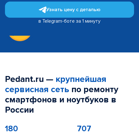
Узнать цену с деталью
в Telegram-боте за 1 минуту
Pedant.ru —
крупнейшая
сервисная сеть
по ремонту
смартфонов и ноутбуков в
России
180
707