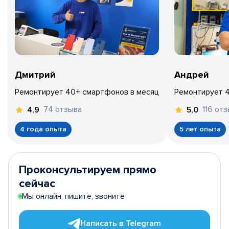
Дмитрий
Андрей
Ремонтирует 40+ смартфонов в месяц
Ремонтирует 
74 отзыва
116 от
4,9
5,0
4 года опыта
5 лет опыта
Проконсультируем прямо
сейчас
Мы онлайн, пишите, звоните
Написать в Telegram