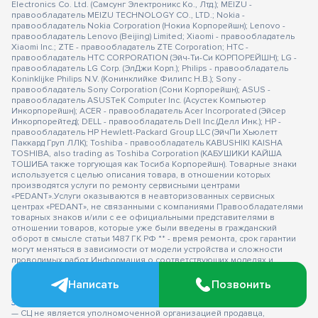
Electronics Co. Ltd. (Самсунг Электроникс Ко., Лтд.); MEIZU -
правообладатель MEIZU TECHNOLOGY CO., LTD.; Nokia -
правообладатель Nokia Corporation (Нокиа Корпорейшн); Lenovo -
правообладатель Lenovo (Beijing) Limited; Xiaomi - правообладатель
Xiaomi Inc.; ZTE - правообладатель ZTE Corporation; HTC -
правообладатель HTC CORPORATION (Эйч-Ти-Си КОРПОРЕЙШН); LG -
правообладатель LG Corp. (ЭлДжи Корп.); Philips - правообладатель
Koninklijke Philips N.V. (Конинклийке Филипс Н.В.); Sony -
правообладатель Sony Corporation (Сони Корпорейшн); ASUS -
правообладатель ASUSTeK Computer Inc. (Асустек Компьютер
Инкорпорейшн); ACER - правообладатель Acer Incorporated (Эйсер
Инкорпорейтед); DELL - правообладатель Dell Inc.(Делл Инк.); HP -
правообладатель HP Hewlett-Packard Group LLC (ЭйчПи Хьюлетт
Паккард Груп ЛЛК); Toshiba - правообладатель KABUSHIKI KAISHA
TOSHIBA, also trading as Toshiba Corporation (КАБУШИКИ КАЙША
ТОШИБА также торгующая как Тосиба Корпорейшн). Товарные знаки
используется с целью описания товара, в отношении которых
производятся услуги по ремонту сервисными центрами
«PEDANT».Услуги оказываются в неавторизованных сервисных
центрах «PEDANT», не связанными с компаниями Правообладателями
товарных знаков и/или с ее официальными представителями в
отношении товаров, которые уже были введены в гражданский
оборот в смысле статьи 1487 ГК РФ ** - время ремонта, срок гарантии
могут меняться в зависимости от модели устройства и сложности
проводимых работ Информация о соответствующих моделях и
комплектациях и их наличии, ценах, возможных выгодах и условиях
приобретения доступна в сервисных центрах Pedant.ru. Не является
Написать
Позвонить
публичной офертой.
Оферта на сервисное обслуживание
Застрахованного имущества
— СЦ не является уполномоченной организацией продавца,