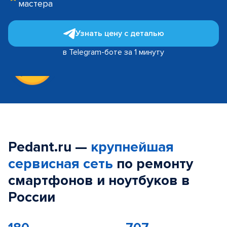
мастера
Узнать цену с деталью
в Telegram-боте за 1 минуту
Pedant.ru —
крупнейшая
сервисная сеть
по ремонту
смартфонов и ноутбуков в
России