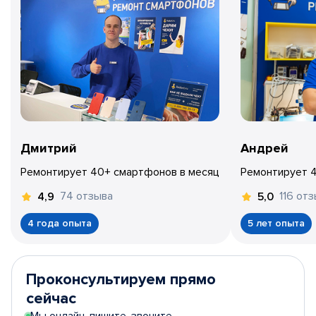
Дмитрий
Андрей
Ремонтирует 40+ смартфонов в месяц
Ремонтирует 
74 отзыва
116 от
4,9
5,0
4 года опыта
5 лет опыта
Проконсультируем прямо
сейчас
Мы онлайн, пишите, звоните