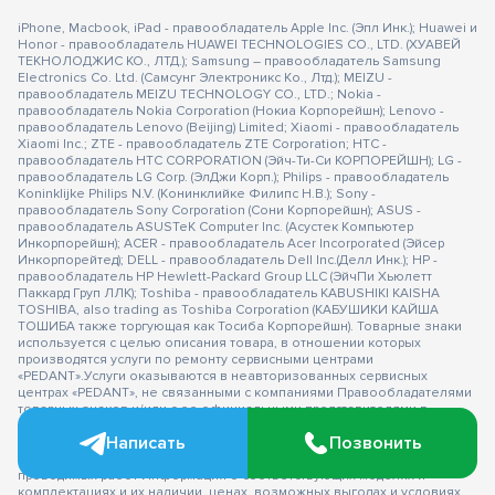
iPhone, Macbook, iPad - правообладатель Apple Inc. (Эпл Инк.); Huawei и
Honor - правообладатель HUAWEI TECHNOLOGIES CO., LTD. (ХУАВЕЙ
ТЕКНОЛОДЖИС КО., ЛТД.); Samsung – правообладатель Samsung
Electronics Co. Ltd. (Самсунг Электроникс Ко., Лтд.); MEIZU -
правообладатель MEIZU TECHNOLOGY CO., LTD.; Nokia -
правообладатель Nokia Corporation (Нокиа Корпорейшн); Lenovo -
правообладатель Lenovo (Beijing) Limited; Xiaomi - правообладатель
Xiaomi Inc.; ZTE - правообладатель ZTE Corporation; HTC -
правообладатель HTC CORPORATION (Эйч-Ти-Си КОРПОРЕЙШН); LG -
правообладатель LG Corp. (ЭлДжи Корп.); Philips - правообладатель
Koninklijke Philips N.V. (Конинклийке Филипс Н.В.); Sony -
правообладатель Sony Corporation (Сони Корпорейшн); ASUS -
правообладатель ASUSTeK Computer Inc. (Асустек Компьютер
Инкорпорейшн); ACER - правообладатель Acer Incorporated (Эйсер
Инкорпорейтед); DELL - правообладатель Dell Inc.(Делл Инк.); HP -
правообладатель HP Hewlett-Packard Group LLC (ЭйчПи Хьюлетт
Паккард Груп ЛЛК); Toshiba - правообладатель KABUSHIKI KAISHA
TOSHIBA, also trading as Toshiba Corporation (КАБУШИКИ КАЙША
ТОШИБА также торгующая как Тосиба Корпорейшн). Товарные знаки
используется с целью описания товара, в отношении которых
производятся услуги по ремонту сервисными центрами
«PEDANT».Услуги оказываются в неавторизованных сервисных
центрах «PEDANT», не связанными с компаниями Правообладателями
товарных знаков и/или с ее официальными представителями в
отношении товаров, которые уже были введены в гражданский
Написать
Позвонить
оборот в смысле статьи 1487 ГК РФ ** - время ремонта, срок гарантии
могут меняться в зависимости от модели устройства и сложности
проводимых работ Информация о соответствующих моделях и
комплектациях и их наличии, ценах, возможных выгодах и условиях