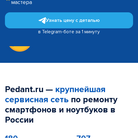
мастера
Узнать цену с деталью
в Telegram-боте за 1 минуту
Pedant.ru —
крупнейшая
сервисная сеть
по ремонту
смартфонов и ноутбуков в
России