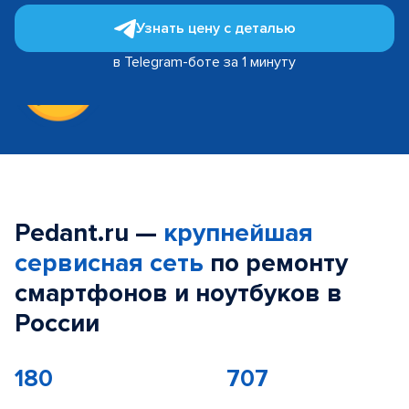
Узнать цену с деталью
в Telegram-боте за 1 минуту
Pedant.ru —
крупнейшая
сервисная сеть
по ремонту
смартфонов и ноутбуков в
России
180
707