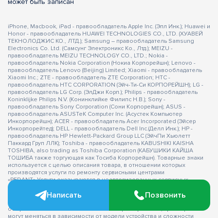
может быть записан
iPhone, Macbook, iPad - правообладатель Apple Inc. (Эпл Инк.); Huawei и
Honor - правообладатель HUAWEI TECHNOLOGIES CO., LTD. (ХУАВЕЙ
ТЕКНОЛОДЖИС КО., ЛТД.); Samsung – правообладатель Samsung
Electronics Co. Ltd. (Самсунг Электроникс Ко., Лтд.); MEIZU -
правообладатель MEIZU TECHNOLOGY CO., LTD.; Nokia -
правообладатель Nokia Corporation (Нокиа Корпорейшн); Lenovo -
правообладатель Lenovo (Beijing) Limited; Xiaomi - правообладатель
Xiaomi Inc.; ZTE - правообладатель ZTE Corporation; HTC -
правообладатель HTC CORPORATION (Эйч-Ти-Си КОРПОРЕЙШН); LG -
правообладатель LG Corp. (ЭлДжи Корп.); Philips - правообладатель
Koninklijke Philips N.V. (Конинклийке Филипс Н.В.); Sony -
правообладатель Sony Corporation (Сони Корпорейшн); ASUS -
правообладатель ASUSTeK Computer Inc. (Асустек Компьютер
Инкорпорейшн); ACER - правообладатель Acer Incorporated (Эйсер
Инкорпорейтед); DELL - правообладатель Dell Inc.(Делл Инк.); HP -
правообладатель HP Hewlett-Packard Group LLC (ЭйчПи Хьюлетт
Паккард Груп ЛЛК); Toshiba - правообладатель KABUSHIKI KAISHA
TOSHIBA, also trading as Toshiba Corporation (КАБУШИКИ КАЙША
ТОШИБА также торгующая как Тосиба Корпорейшн). Товарные знаки
используется с целью описания товара, в отношении которых
производятся услуги по ремонту сервисными центрами
«PEDANT».Услуги оказываются в неавторизованных сервисных
центрах «PEDANT», не связанными с компаниями Правообладателями
Написать
Позвонить
товарных знаков и/или с ее официальными представителями в
отношении товаров, которые уже были введены в гражданский
оборот в смысле статьи 1487 ГК РФ ** - время ремонта, срок гарантии
могут меняться в зависимости от модели устройства и сложности