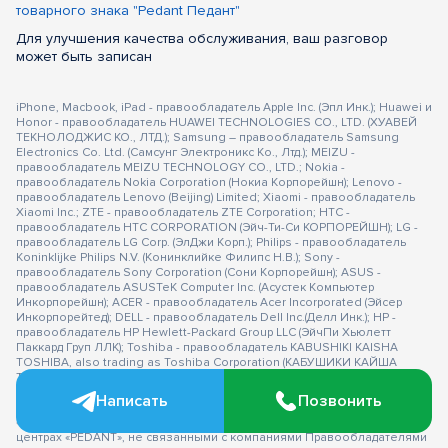
товарного знака "Pedant Педант"
Для улучшения качества обслуживания, ваш разговор
может быть записан
iPhone, Macbook, iPad - правообладатель Apple Inc. (Эпл Инк.); Huawei и
Honor - правообладатель HUAWEI TECHNOLOGIES CO., LTD. (ХУАВЕЙ
ТЕКНОЛОДЖИС КО., ЛТД.); Samsung – правообладатель Samsung
Electronics Co. Ltd. (Самсунг Электроникс Ко., Лтд.); MEIZU -
правообладатель MEIZU TECHNOLOGY CO., LTD.; Nokia -
правообладатель Nokia Corporation (Нокиа Корпорейшн); Lenovo -
правообладатель Lenovo (Beijing) Limited; Xiaomi - правообладатель
Xiaomi Inc.; ZTE - правообладатель ZTE Corporation; HTC -
правообладатель HTC CORPORATION (Эйч-Ти-Си КОРПОРЕЙШН); LG -
правообладатель LG Corp. (ЭлДжи Корп.); Philips - правообладатель
Koninklijke Philips N.V. (Конинклийке Филипс Н.В.); Sony -
правообладатель Sony Corporation (Сони Корпорейшн); ASUS -
правообладатель ASUSTeK Computer Inc. (Асустек Компьютер
Инкорпорейшн); ACER - правообладатель Acer Incorporated (Эйсер
Инкорпорейтед); DELL - правообладатель Dell Inc.(Делл Инк.); HP -
правообладатель HP Hewlett-Packard Group LLC (ЭйчПи Хьюлетт
Паккард Груп ЛЛК); Toshiba - правообладатель KABUSHIKI KAISHA
TOSHIBA, also trading as Toshiba Corporation (КАБУШИКИ КАЙША
ТОШИБА также торгующая как Тосиба Корпорейшн). Товарные знаки
используется с целью описания товара, в отношении которых
Написать
Позвонить
производятся услуги по ремонту сервисными центрами
«PEDANT».Услуги оказываются в неавторизованных сервисных
центрах «PEDANT», не связанными с компаниями Правообладателями