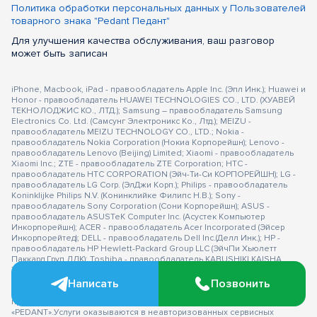
Политика обработки персональных данных у Пользователей
товарного знака "Pedant Педант"
Для улучшения качества обслуживания, ваш разговор
может быть записан
iPhone, Macbook, iPad - правообладатель Apple Inc. (Эпл Инк.); Huawei и
Honor - правообладатель HUAWEI TECHNOLOGIES CO., LTD. (ХУАВЕЙ
ТЕКНОЛОДЖИС КО., ЛТД.); Samsung – правообладатель Samsung
Electronics Co. Ltd. (Самсунг Электроникс Ко., Лтд.); MEIZU -
правообладатель MEIZU TECHNOLOGY CO., LTD.; Nokia -
правообладатель Nokia Corporation (Нокиа Корпорейшн); Lenovo -
правообладатель Lenovo (Beijing) Limited; Xiaomi - правообладатель
Xiaomi Inc.; ZTE - правообладатель ZTE Corporation; HTC -
правообладатель HTC CORPORATION (Эйч-Ти-Си КОРПОРЕЙШН); LG -
правообладатель LG Corp. (ЭлДжи Корп.); Philips - правообладатель
Koninklijke Philips N.V. (Конинклийке Филипс Н.В.); Sony -
правообладатель Sony Corporation (Сони Корпорейшн); ASUS -
правообладатель ASUSTeK Computer Inc. (Асустек Компьютер
Инкорпорейшн); ACER - правообладатель Acer Incorporated (Эйсер
Инкорпорейтед); DELL - правообладатель Dell Inc.(Делл Инк.); HP -
правообладатель HP Hewlett-Packard Group LLC (ЭйчПи Хьюлетт
Паккард Груп ЛЛК); Toshiba - правообладатель KABUSHIKI KAISHA
TOSHIBA, also trading as Toshiba Corporation (КАБУШИКИ КАЙША
ТОШИБА также торгующая как Тосиба Корпорейшн). Товарные знаки
Написать
Позвонить
используется с целью описания товара, в отношении которых
производятся услуги по ремонту сервисными центрами
«PEDANT».Услуги оказываются в неавторизованных сервисных