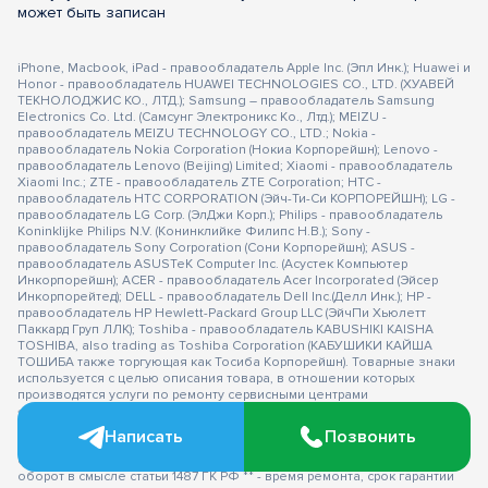
может быть записан
iPhone, Macbook, iPad - правообладатель Apple Inc. (Эпл Инк.); Huawei и
Honor - правообладатель HUAWEI TECHNOLOGIES CO., LTD. (ХУАВЕЙ
ТЕКНОЛОДЖИС КО., ЛТД.); Samsung – правообладатель Samsung
Electronics Co. Ltd. (Самсунг Электроникс Ко., Лтд.); MEIZU -
правообладатель MEIZU TECHNOLOGY CO., LTD.; Nokia -
правообладатель Nokia Corporation (Нокиа Корпорейшн); Lenovo -
правообладатель Lenovo (Beijing) Limited; Xiaomi - правообладатель
Xiaomi Inc.; ZTE - правообладатель ZTE Corporation; HTC -
правообладатель HTC CORPORATION (Эйч-Ти-Си КОРПОРЕЙШН); LG -
правообладатель LG Corp. (ЭлДжи Корп.); Philips - правообладатель
Koninklijke Philips N.V. (Конинклийке Филипс Н.В.); Sony -
правообладатель Sony Corporation (Сони Корпорейшн); ASUS -
правообладатель ASUSTeK Computer Inc. (Асустек Компьютер
Инкорпорейшн); ACER - правообладатель Acer Incorporated (Эйсер
Инкорпорейтед); DELL - правообладатель Dell Inc.(Делл Инк.); HP -
правообладатель HP Hewlett-Packard Group LLC (ЭйчПи Хьюлетт
Паккард Груп ЛЛК); Toshiba - правообладатель KABUSHIKI KAISHA
TOSHIBA, also trading as Toshiba Corporation (КАБУШИКИ КАЙША
ТОШИБА также торгующая как Тосиба Корпорейшн). Товарные знаки
используется с целью описания товара, в отношении которых
производятся услуги по ремонту сервисными центрами
«PEDANT».Услуги оказываются в неавторизованных сервисных
центрах «PEDANT», не связанными с компаниями Правообладателями
Написать
Позвонить
товарных знаков и/или с ее официальными представителями в
отношении товаров, которые уже были введены в гражданский
оборот в смысле статьи 1487 ГК РФ ** - время ремонта, срок гарантии