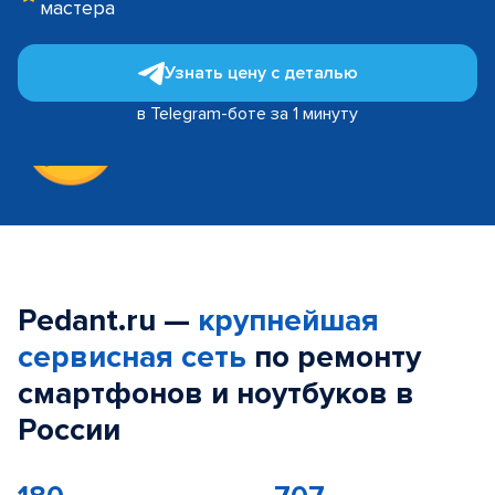
мастера
Узнать цену с деталью
в Telegram-боте за 1 минуту
Pedant.ru —
крупнейшая
сервисная сеть
по ремонту
смартфонов и ноутбуков в
России