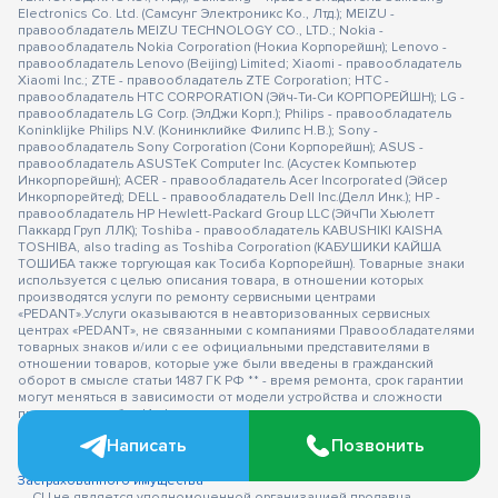
Electronics Co. Ltd. (Самсунг Электроникс Ко., Лтд.); MEIZU -
правообладатель MEIZU TECHNOLOGY CO., LTD.; Nokia -
правообладатель Nokia Corporation (Нокиа Корпорейшн); Lenovo -
правообладатель Lenovo (Beijing) Limited; Xiaomi - правообладатель
Xiaomi Inc.; ZTE - правообладатель ZTE Corporation; HTC -
правообладатель HTC CORPORATION (Эйч-Ти-Си КОРПОРЕЙШН); LG -
правообладатель LG Corp. (ЭлДжи Корп.); Philips - правообладатель
Koninklijke Philips N.V. (Конинклийке Филипс Н.В.); Sony -
правообладатель Sony Corporation (Сони Корпорейшн); ASUS -
правообладатель ASUSTeK Computer Inc. (Асустек Компьютер
Инкорпорейшн); ACER - правообладатель Acer Incorporated (Эйсер
Инкорпорейтед); DELL - правообладатель Dell Inc.(Делл Инк.); HP -
правообладатель HP Hewlett-Packard Group LLC (ЭйчПи Хьюлетт
Паккард Груп ЛЛК); Toshiba - правообладатель KABUSHIKI KAISHA
TOSHIBA, also trading as Toshiba Corporation (КАБУШИКИ КАЙША
ТОШИБА также торгующая как Тосиба Корпорейшн). Товарные знаки
используется с целью описания товара, в отношении которых
производятся услуги по ремонту сервисными центрами
«PEDANT».Услуги оказываются в неавторизованных сервисных
центрах «PEDANT», не связанными с компаниями Правообладателями
товарных знаков и/или с ее официальными представителями в
отношении товаров, которые уже были введены в гражданский
оборот в смысле статьи 1487 ГК РФ ** - время ремонта, срок гарантии
могут меняться в зависимости от модели устройства и сложности
проводимых работ Информация о соответствующих моделях и
комплектациях и их наличии, ценах, возможных выгодах и условиях
Написать
Позвонить
приобретения доступна в сервисных центрах Pedant.ru. Не является
публичной офертой.
Оферта на сервисное обслуживание
Застрахованного имущества
— СЦ не является уполномоченной организацией продавца,