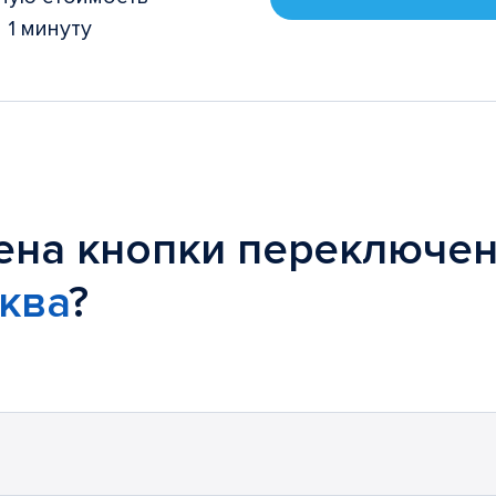
 1 минуту
ена кнопки переключен
сква
?