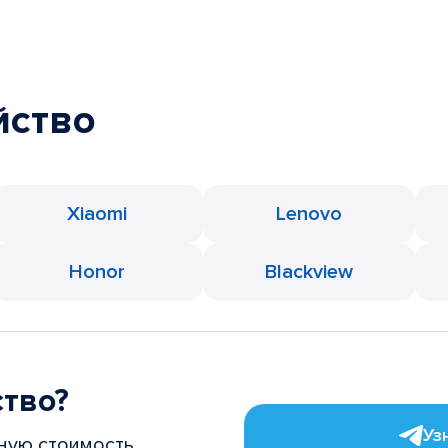
йство
Xiaomi
Lenovo
Honor
Blackview
ство?
Уз
ную стоимость