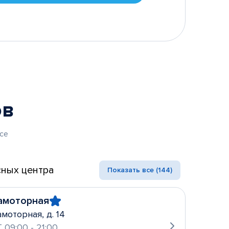
ов
се
ных центра
Показать все (144)
амоторная
амоторная, д. 14
 09:00 - 21:00