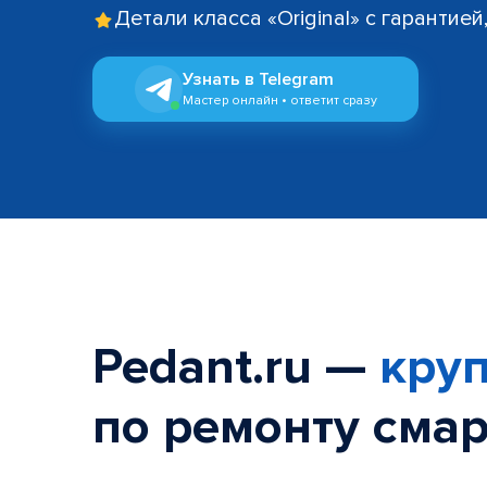
Детали класса «Original» с гарантие
Узнать в Telegram
Мастер онлайн • ответит сразу
Pedant.ru —
круп
по ремонту смар