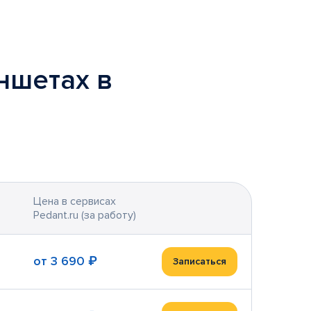
ншетах в
Цена в сервисах
Pedant.ru (за работу)
от
3 690 ₽
Записаться