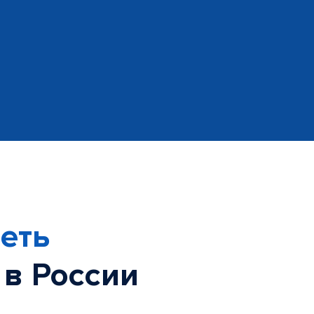
еть
 в России