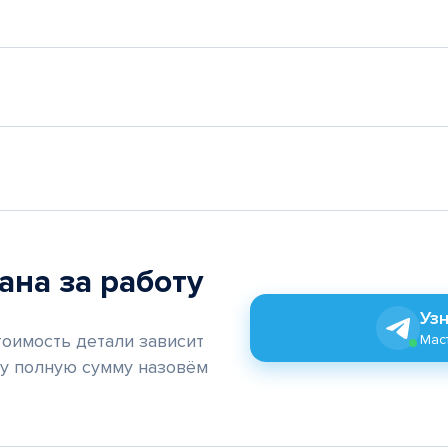
ана за работу
Узн
тоимость детали зависит
Маст
му полную сумму назовём