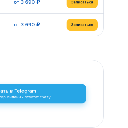
от
3 690 ₽
Записаться
от
3 690 ₽
Записаться
ать в Telegram
ер онлайн • ответит сразу