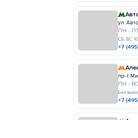
Авт
ул. Авто
ПН - ПТ
СБ, ВС 1
+7 (495
Але
пр-т Ми
ПН - ВС
Без вых
+7 (495
Алт
ул. Леск
ПН - ВС