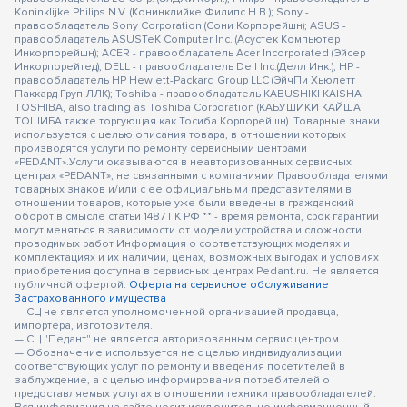
Koninklijke Philips N.V. (Конинклийке Филипс Н.В.); Sony -
правообладатель Sony Corporation (Сони Корпорейшн); ASUS -
правообладатель ASUSTeK Computer Inc. (Асустек Компьютер
Инкорпорейшн); ACER - правообладатель Acer Incorporated (Эйсер
Инкорпорейтед); DELL - правообладатель Dell Inc.(Делл Инк.); HP -
правообладатель HP Hewlett-Packard Group LLC (ЭйчПи Хьюлетт
Паккард Груп ЛЛК); Toshiba - правообладатель KABUSHIKI KAISHA
TOSHIBA, also trading as Toshiba Corporation (КАБУШИКИ КАЙША
ТОШИБА также торгующая как Тосиба Корпорейшн). Товарные знаки
используется с целью описания товара, в отношении которых
производятся услуги по ремонту сервисными центрами
«PEDANT».Услуги оказываются в неавторизованных сервисных
центрах «PEDANT», не связанными с компаниями Правообладателями
товарных знаков и/или с ее официальными представителями в
отношении товаров, которые уже были введены в гражданский
оборот в смысле статьи 1487 ГК РФ ** - время ремонта, срок гарантии
могут меняться в зависимости от модели устройства и сложности
проводимых работ Информация о соответствующих моделях и
комплектациях и их наличии, ценах, возможных выгодах и условиях
приобретения доступна в сервисных центрах Pedant.ru. Не является
публичной офертой.
Оферта на сервисное обслуживание
Застрахованного имущества
— СЦ не является уполномоченной организацией продавца,
импортера, изготовителя.
— СЦ "Педант" не является авторизованным сервис центром.
— Обозначение используется не с целью индивидуализации
соответствующих услуг по ремонту и введения посетителей в
заблуждение, а с целью информирования потребителей о
предоставляемых услугах в отношении техники правообладателей.