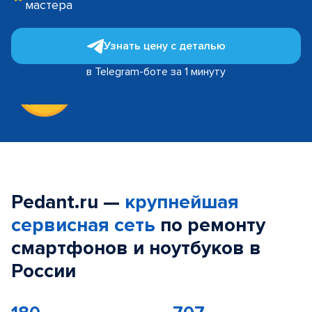
мастера
Узнать цену с деталью
в Telegram-боте за 1 минуту
Pedant.ru —
крупнейшая
сервисная сеть
по ремонту
смартфонов и ноутбуков в
России