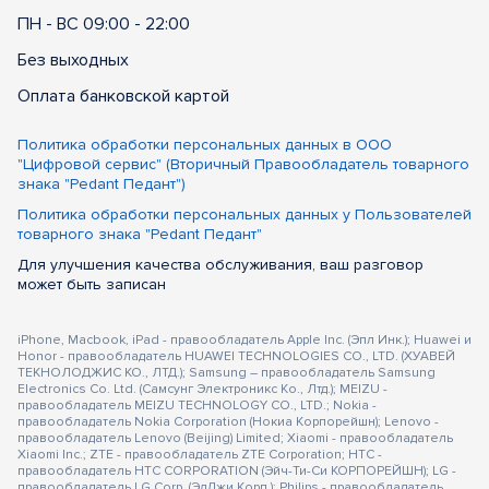
ПН - ВС 09:00 - 22:00
Без выходных
Оплата банковской картой
Политика обработки персональных данных в ООО
"Цифровой сервис" (Вторичный Правообладатель товарного
знака "Pedant Педант")
Политика обработки персональных данных у Пользователей
товарного знака "Pedant Педант"
Для улучшения качества обслуживания, ваш разговор
может быть записан
iPhone, Macbook, iPad - правообладатель Apple Inc. (Эпл Инк.); Huawei и
Honor - правообладатель HUAWEI TECHNOLOGIES CO., LTD. (ХУАВЕЙ
ТЕКНОЛОДЖИС КО., ЛТД.); Samsung – правообладатель Samsung
Electronics Co. Ltd. (Самсунг Электроникс Ко., Лтд.); MEIZU -
правообладатель MEIZU TECHNOLOGY CO., LTD.; Nokia -
правообладатель Nokia Corporation (Нокиа Корпорейшн); Lenovo -
правообладатель Lenovo (Beijing) Limited; Xiaomi - правообладатель
Xiaomi Inc.; ZTE - правообладатель ZTE Corporation; HTC -
правообладатель HTC CORPORATION (Эйч-Ти-Си КОРПОРЕЙШН); LG -
правообладатель LG Corp. (ЭлДжи Корп.); Philips - правообладатель