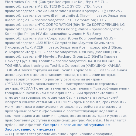
Electronics Co. Ltd. (Самсунг Электроникс Ко., Лтд.); MEIZU -
правообладатель MEIZU TECHNOLOGY CO., LTD.; Nokia -
правообладатель Nokia Corporation (Нокиа Корпорейшн); Lenovo -
правообладатель Lenovo (Beijing) Limited; Xiaomi - правообладатель
Xiaomi Inc.; ZTE - правообладатель ZTE Corporation; HTC -
правообладатель HTC CORPORATION (Эйч-Ти-Си КОРПОРЕЙШН); LG -
правообладатель LG Corp. (ЭлДжи Корп.); Philips - правообладатель
Koninklijke Philips N.V. (Конинклийке Филипс Н.В.); Sony -
правообладатель Sony Corporation (Сони Корпорейшн); ASUS -
правообладатель ASUSTeK Computer Inc. (Асустек Компьютер
Инкорпорейшн); ACER - правообладатель Acer Incorporated (Эйсер
Инкорпорейтед); DELL - правообладатель Dell Inc.(Делл Инк.); HP -
правообладатель HP Hewlett-Packard Group LLC (ЭйчПи Хьюлетт
Паккард Груп ЛЛК); Toshiba - правообладатель KABUSHIKI KAISHA
TOSHIBA, also trading as Toshiba Corporation (КАБУШИКИ КАЙША
ТОШИБА также торгующая как Тосиба Корпорейшн). Товарные знаки
используется с целью описания товара, в отношении которых
производятся услуги по ремонту сервисными центрами
«PEDANT».Услуги оказываются в неавторизованных сервисных
центрах «PEDANT», не связанными с компаниями Правообладателями
товарных знаков и/или с ее официальными представителями в
отношении товаров, которые уже были введены в гражданский
оборот в смысле статьи 1487 ГК РФ ** - время ремонта, срок гарантии
могут меняться в зависимости от модели устройства и сложности
проводимых работ Информация о соответствующих моделях и
комплектациях и их наличии, ценах, возможных выгодах и условиях
приобретения доступна в сервисных центрах Pedant.ru. Не является
публичной офертой.
Оферта на сервисное обслуживание
Застрахованного имущества
— СЦ не является уполномоченной организацией продавца,