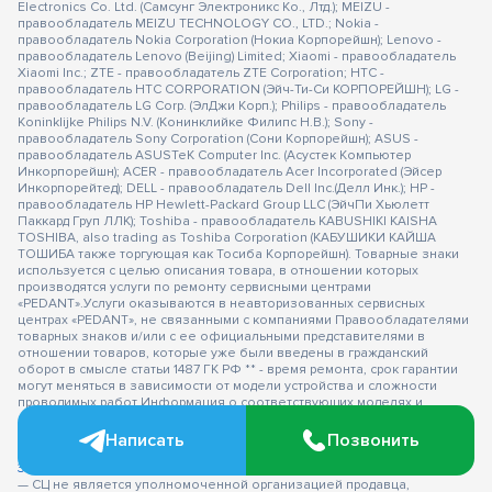
Electronics Co. Ltd. (Самсунг Электроникс Ко., Лтд.); MEIZU -
правообладатель MEIZU TECHNOLOGY CO., LTD.; Nokia -
правообладатель Nokia Corporation (Нокиа Корпорейшн); Lenovo -
правообладатель Lenovo (Beijing) Limited; Xiaomi - правообладатель
Xiaomi Inc.; ZTE - правообладатель ZTE Corporation; HTC -
правообладатель HTC CORPORATION (Эйч-Ти-Си КОРПОРЕЙШН); LG -
правообладатель LG Corp. (ЭлДжи Корп.); Philips - правообладатель
Koninklijke Philips N.V. (Конинклийке Филипс Н.В.); Sony -
правообладатель Sony Corporation (Сони Корпорейшн); ASUS -
правообладатель ASUSTeK Computer Inc. (Асустек Компьютер
Инкорпорейшн); ACER - правообладатель Acer Incorporated (Эйсер
Инкорпорейтед); DELL - правообладатель Dell Inc.(Делл Инк.); HP -
правообладатель HP Hewlett-Packard Group LLC (ЭйчПи Хьюлетт
Паккард Груп ЛЛК); Toshiba - правообладатель KABUSHIKI KAISHA
TOSHIBA, also trading as Toshiba Corporation (КАБУШИКИ КАЙША
ТОШИБА также торгующая как Тосиба Корпорейшн). Товарные знаки
используется с целью описания товара, в отношении которых
производятся услуги по ремонту сервисными центрами
«PEDANT».Услуги оказываются в неавторизованных сервисных
центрах «PEDANT», не связанными с компаниями Правообладателями
товарных знаков и/или с ее официальными представителями в
отношении товаров, которые уже были введены в гражданский
оборот в смысле статьи 1487 ГК РФ ** - время ремонта, срок гарантии
могут меняться в зависимости от модели устройства и сложности
проводимых работ Информация о соответствующих моделях и
комплектациях и их наличии, ценах, возможных выгодах и условиях
приобретения доступна в сервисных центрах Pedant.ru. Не является
Написать
Позвонить
публичной офертой.
Оферта на сервисное обслуживание
Застрахованного имущества
— СЦ не является уполномоченной организацией продавца,