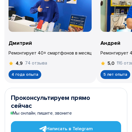
Дмитрий
Андрей
Ремонтирует 40+ смартфонов в месяц
Ремонтирует 
74 отзыва
116 от
4,9
5,0
4 года опыта
5 лет опыта
Проконсультируем прямо
сейчас
Мы онлайн, пишите, звоните
Написать в Telegram