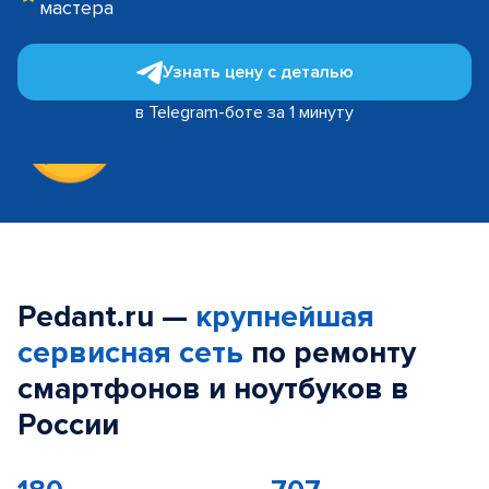
мастера
Узнать цену с деталью
в Telegram-боте за 1 минуту
Pedant.ru —
крупнейшая
сервисная сеть
по ремонту
смартфонов и ноутбуков в
России