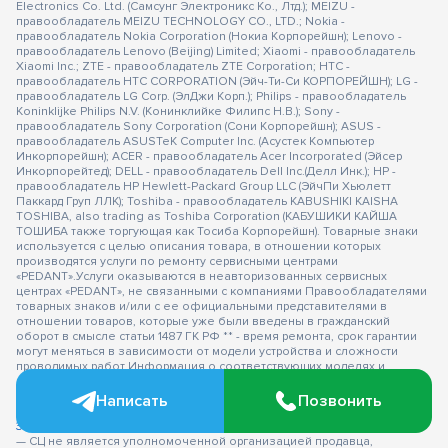
Electronics Co. Ltd. (Самсунг Электроникс Ко., Лтд.); MEIZU -
правообладатель MEIZU TECHNOLOGY CO., LTD.; Nokia -
правообладатель Nokia Corporation (Нокиа Корпорейшн); Lenovo -
правообладатель Lenovo (Beijing) Limited; Xiaomi - правообладатель
Xiaomi Inc.; ZTE - правообладатель ZTE Corporation; HTC -
правообладатель HTC CORPORATION (Эйч-Ти-Си КОРПОРЕЙШН); LG -
правообладатель LG Corp. (ЭлДжи Корп.); Philips - правообладатель
Koninklijke Philips N.V. (Конинклийке Филипс Н.В.); Sony -
правообладатель Sony Corporation (Сони Корпорейшн); ASUS -
правообладатель ASUSTeK Computer Inc. (Асустек Компьютер
Инкорпорейшн); ACER - правообладатель Acer Incorporated (Эйсер
Инкорпорейтед); DELL - правообладатель Dell Inc.(Делл Инк.); HP -
правообладатель HP Hewlett-Packard Group LLC (ЭйчПи Хьюлетт
Паккард Груп ЛЛК); Toshiba - правообладатель KABUSHIKI KAISHA
TOSHIBA, also trading as Toshiba Corporation (КАБУШИКИ КАЙША
ТОШИБА также торгующая как Тосиба Корпорейшн). Товарные знаки
используется с целью описания товара, в отношении которых
производятся услуги по ремонту сервисными центрами
«PEDANT».Услуги оказываются в неавторизованных сервисных
центрах «PEDANT», не связанными с компаниями Правообладателями
товарных знаков и/или с ее официальными представителями в
отношении товаров, которые уже были введены в гражданский
оборот в смысле статьи 1487 ГК РФ ** - время ремонта, срок гарантии
могут меняться в зависимости от модели устройства и сложности
проводимых работ Информация о соответствующих моделях и
комплектациях и их наличии, ценах, возможных выгодах и условиях
приобретения доступна в сервисных центрах Pedant.ru. Не является
Написать
Позвонить
публичной офертой.
Оферта на сервисное обслуживание
Застрахованного имущества
— СЦ не является уполномоченной организацией продавца,