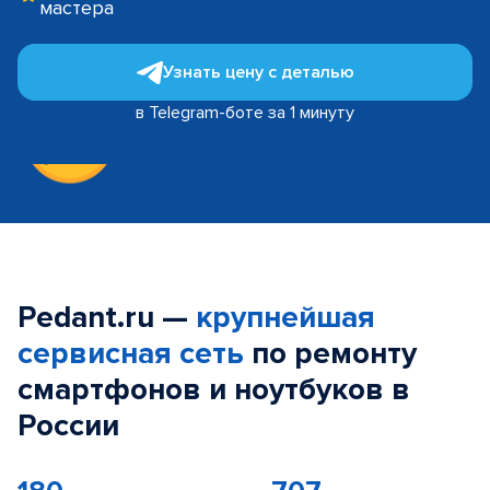
мастера
Узнать цену с деталью
в Telegram-боте за 1 минуту
Pedant.ru —
крупнейшая
сервисная сеть
по ремонту
смартфонов и ноутбуков в
России