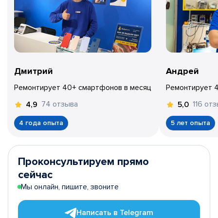
Дмитрий
Андрей
Ремонтирует 40+ смартфонов в месяц
Ремонтирует 
74 отзыва
116 от
4,9
5,0
4 года опыта
5 лет опыта
Проконсультируем прямо
сейчас
Мы онлайн, пишите, звоните
Написать в Telegram