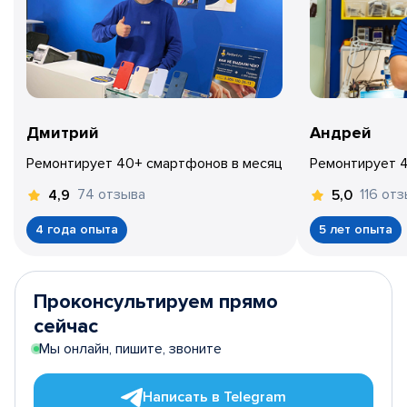
Дмитрий
Андрей
Ремонтирует 40+ смартфонов в месяц
Ремонтирует 
74 отзыва
116 от
4,9
5,0
4 года опыта
5 лет опыта
Проконсультируем прямо
сейчас
Мы онлайн, пишите, звоните
Написать в Telegram