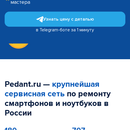
мастера
Узнать цену с деталью
в Telegram-боте за 1 минуту
Pedant.ru —
крупнейшая
сервисная сеть
по ремонту
смартфонов и ноутбуков в
России