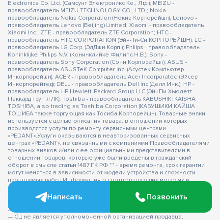
Electronics Co. Ltd. (Самсунг Электроникс Ко., Лтд.); MEIZU -
правообладатель MEIZU TECHNOLOGY CO., LTD.; Nokia -
правообладатель Nokia Corporation (Нокиа Корпорейшн); Lenovo -
правообладатель Lenovo (Beijing) Limited; Xiaomi - правообладатель
Xiaomi Inc.; ZTE - правообладатель ZTE Corporation; HTC -
правообладатель HTC CORPORATION (Эйч-Ти-Си КОРПОРЕЙШН); LG -
правообладатель LG Corp. (ЭлДжи Корп.); Philips - правообладатель
Koninklijke Philips N.V. (Конинклийке Филипс Н.В.); Sony -
правообладатель Sony Corporation (Сони Корпорейшн); ASUS -
правообладатель ASUSTeK Computer Inc. (Асустек Компьютер
Инкорпорейшн); ACER - правообладатель Acer Incorporated (Эйсер
Инкорпорейтед); DELL - правообладатель Dell Inc.(Делл Инк.); HP -
правообладатель HP Hewlett-Packard Group LLC (ЭйчПи Хьюлетт
Паккард Груп ЛЛК); Toshiba - правообладатель KABUSHIKI KAISHA
TOSHIBA, also trading as Toshiba Corporation (КАБУШИКИ КАЙША
ТОШИБА также торгующая как Тосиба Корпорейшн). Товарные знаки
используется с целью описания товара, в отношении которых
производятся услуги по ремонту сервисными центрами
«PEDANT».Услуги оказываются в неавторизованных сервисных
центрах «PEDANT», не связанными с компаниями Правообладателями
товарных знаков и/или с ее официальными представителями в
отношении товаров, которые уже были введены в гражданский
оборот в смысле статьи 1487 ГК РФ ** - время ремонта, срок гарантии
могут меняться в зависимости от модели устройства и сложности
проводимых работ Информация о соответствующих моделях и
комплектациях и их наличии, ценах, возможных выгодах и условиях
приобретения доступна в сервисных центрах Pedant.ru. Не является
Написать
Позвонить
публичной офертой.
Оферта на сервисное обслуживание
Застрахованного имущества
— СЦ не является уполномоченной организацией продавца,