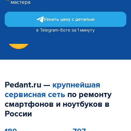
мастера
Узнать цену с деталью
в Telegram-боте за 1 минуту
Pedant.ru —
крупнейшая
сервисная сеть
по ремонту
смартфонов и ноутбуков в
России