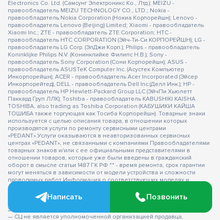
Electronics Co. Ltd. (Самсунг Электроникс Ко., Лтд.); MEIZU -
правообладатель MEIZU TECHNOLOGY CO., LTD.; Nokia -
правообладатель Nokia Corporation (Нокиа Корпорейшн); Lenovo -
правообладатель Lenovo (Beijing) Limited; Xiaomi - правообладатель
Xiaomi Inc.; ZTE - правообладатель ZTE Corporation; HTC -
правообладатель HTC CORPORATION (Эйч-Ти-Си КОРПОРЕЙШН); LG -
правообладатель LG Corp. (ЭлДжи Корп.); Philips - правообладатель
Koninklijke Philips N.V. (Конинклийке Филипс Н.В.); Sony -
правообладатель Sony Corporation (Сони Корпорейшн); ASUS -
правообладатель ASUSTeK Computer Inc. (Асустек Компьютер
Инкорпорейшн); ACER - правообладатель Acer Incorporated (Эйсер
Инкорпорейтед); DELL - правообладатель Dell Inc.(Делл Инк.); HP -
правообладатель HP Hewlett-Packard Group LLC (ЭйчПи Хьюлетт
Паккард Груп ЛЛК); Toshiba - правообладатель KABUSHIKI KAISHA
TOSHIBA, also trading as Toshiba Corporation (КАБУШИКИ КАЙША
ТОШИБА также торгующая как Тосиба Корпорейшн). Товарные знаки
используется с целью описания товара, в отношении которых
производятся услуги по ремонту сервисными центрами
«PEDANT».Услуги оказываются в неавторизованных сервисных
центрах «PEDANT», не связанными с компаниями Правообладателями
товарных знаков и/или с ее официальными представителями в
отношении товаров, которые уже были введены в гражданский
оборот в смысле статьи 1487 ГК РФ ** - время ремонта, срок гарантии
могут меняться в зависимости от модели устройства и сложности
проводимых работ Информация о соответствующих моделях и
комплектациях и их наличии, ценах, возможных выгодах и условиях
приобретения доступна в сервисных центрах Pedant.ru. Не является
Написать
Позвонить
публичной офертой.
Оферта на сервисное обслуживание
Застрахованного имущества
— СЦ не является уполномоченной организацией продавца,