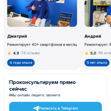
Дмитрий
Андрей
Ремонтирует 40+ смартфонов в месяц
Ремонтирует 
74 отзыва
116 от
4,9
5,0
4 года опыта
5 лет опыта
Проконсультируем прямо
сейчас
Мы онлайн, пишите, звоните
Написать в Telegram