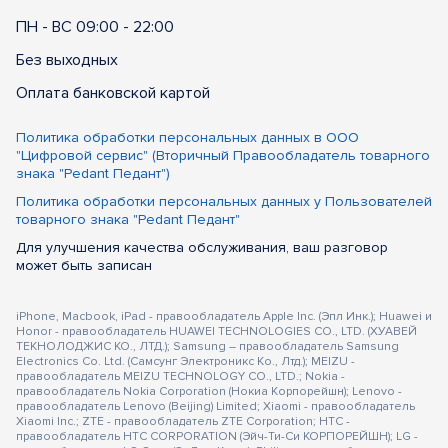
ПН - ВС 09:00 - 22:00
Без выходных
Оплата банковской картой
Политика обработки персональных данных в ООО
"Цифровой сервис" (Вторичный Правообладатель товарного
знака "Pedant Педант")
Политика обработки персональных данных у Пользователей
товарного знака "Pedant Педант"
Для улучшения качества обслуживания, ваш разговор
может быть записан
iPhone, Macbook, iPad - правообладатель Apple Inc. (Эпл Инк.); Huawei и
Honor - правообладатель HUAWEI TECHNOLOGIES CO., LTD. (ХУАВЕЙ
ТЕКНОЛОДЖИС КО., ЛТД.); Samsung – правообладатель Samsung
Electronics Co. Ltd. (Самсунг Электроникс Ко., Лтд.); MEIZU -
правообладатель MEIZU TECHNOLOGY CO., LTD.; Nokia -
правообладатель Nokia Corporation (Нокиа Корпорейшн); Lenovo -
правообладатель Lenovo (Beijing) Limited; Xiaomi - правообладатель
Xiaomi Inc.; ZTE - правообладатель ZTE Corporation; HTC -
правообладатель HTC CORPORATION (Эйч-Ти-Си КОРПОРЕЙШН); LG -