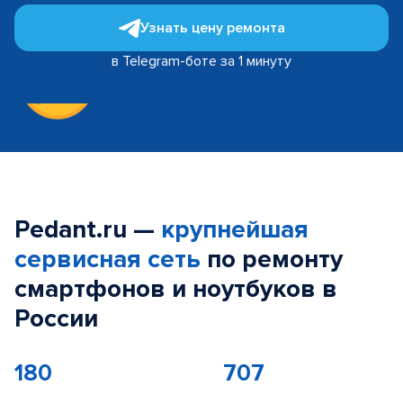
Узнать цену ремонта
в Telegram-боте за 1 минуту
Pedant.ru —
крупнейшая
сервисная сеть
по ремонту
смартфонов и ноутбуков в
России
180
707