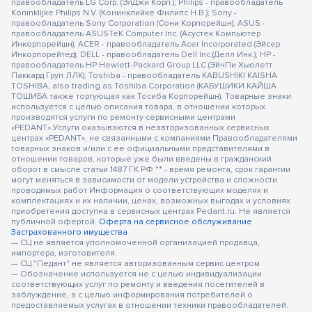
правообладатель LG Corp. (ЭлДжи Корп.); Philips - правообладатель
Koninklijke Philips N.V. (Конинклийке Филипс Н.В.); Sony -
правообладатель Sony Corporation (Сони Корпорейшн); ASUS -
правообладатель ASUSTeK Computer Inc. (Асустек Компьютер
Инкорпорейшн); ACER - правообладатель Acer Incorporated (Эйсер
Инкорпорейтед); DELL - правообладатель Dell Inc.(Делл Инк.); HP -
правообладатель HP Hewlett-Packard Group LLC (ЭйчПи Хьюлетт
Паккард Груп ЛЛК); Toshiba - правообладатель KABUSHIKI KAISHA
TOSHIBA, also trading as Toshiba Corporation (КАБУШИКИ КАЙША
ТОШИБА также торгующая как Тосиба Корпорейшн). Товарные знаки
используется с целью описания товара, в отношении которых
производятся услуги по ремонту сервисными центрами
«PEDANT».Услуги оказываются в неавторизованных сервисных
центрах «PEDANT», не связанными с компаниями Правообладателями
товарных знаков и/или с ее официальными представителями в
отношении товаров, которые уже были введены в гражданский
оборот в смысле статьи 1487 ГК РФ ** - время ремонта, срок гарантии
могут меняться в зависимости от модели устройства и сложности
проводимых работ Информация о соответствующих моделях и
комплектациях и их наличии, ценах, возможных выгодах и условиях
приобретения доступна в сервисных центрах Pedant.ru. Не является
публичной офертой.
Оферта на сервисное обслуживание
Застрахованного имущества
— СЦ не является уполномоченной организацией продавца,
импортера, изготовителя.
— СЦ "Педант" не является авторизованным сервис центром.
— Обозначение используется не с целью индивидуализации
соответствующих услуг по ремонту и введения посетителей в
заблуждение, а с целью информирования потребителей о
предоставляемых услугах в отношении техники правообладателей.