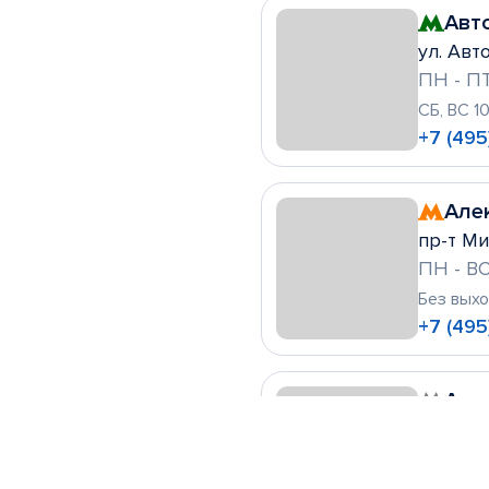
Авт
ул. Авто
ПН - ПТ
СБ, ВС 1
+7 (495
Але
пр-т Ми
ПН - ВС
Без вых
+7 (495
Алт
ул. Леск
ПН - ВС
Без вых