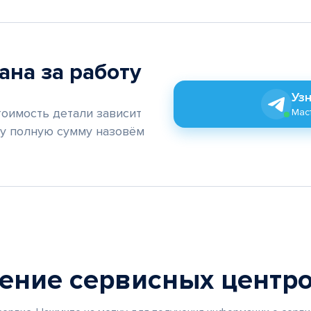
ана за работу
Узн
тоимость детали зависит
Маст
му полную сумму назовём
жение
сервисных центр