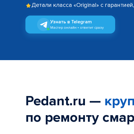
Детали класса «Original» с гарантие
Узнать в Telegram
Мастер онлайн • ответит сразу
Pedant.ru —
круп
по ремонту смар