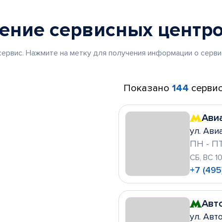
жение
сервисных центр
ервис. Нажмите на метку для получения информации о серви
Показано
144
сервис
Ави
ул. Ави
ПН - ПТ
СБ, ВС 1
+7 (495
Авт
ул. Авто