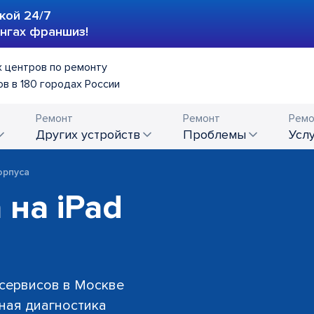
кой 24/7
ингах франшиз!
 центров по ремонту
в в 180 городах России
Ремонт
Ремонт
Ремо
других устройств
проблемы
усл
орпуса
 на iPad
 сервисов в Москве
тная диагностика