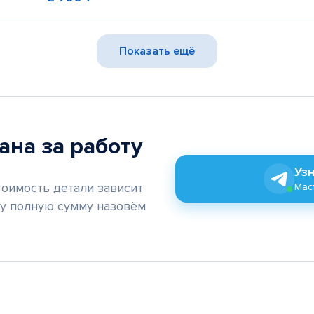
Показать ещё
ана за работу
Узн
тоимость детали зависит
Маст
му полную сумму назовём