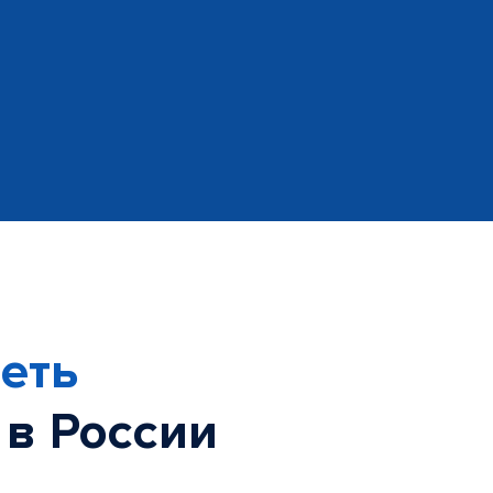
еть
 в России