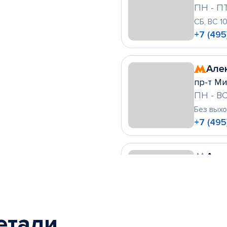
ПН - ПТ
СБ, ВС 1
+7 (495
Але
пр-т Ми
ПН - ВС
Без вых
+7 (495
Алт
ул. Леск
ПН - ВС
Без вых
+7 (495)
етали