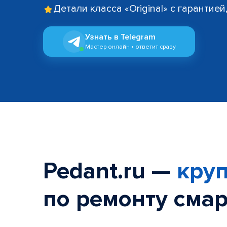
Детали класса «Original» с гарантие
Узнать в Telegram
Мастер онлайн • ответит сразу
Pedant.ru —
круп
по ремонту смар