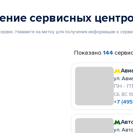
жение
сервисных центр
ервис. Нажмите на метку для получения информации о серви
Показано
144
сервис
Ави
ул. Ави
ПН - ПТ
СБ, ВС 1
+7 (495
Авт
ул. Авто