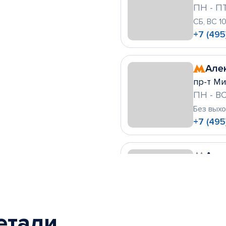
ПН - ПТ
СБ, ВС 1
+7 (495
Але
пр-т Ми
ПН - ВС
Без вых
+7 (495
Алт
ул. Леск
ПН - ВС
Без вых
+7 (495)
етали