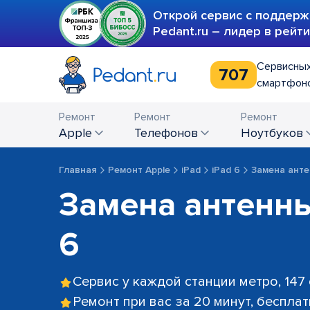
Открой сервис с поддерж
Pedant.ru – лидер в рейт
Сервисных
707
смартфоно
Ремонт
Ремонт
Ремонт
Apple
телефонов
ноутбуков
Главная
Ремонт Apple
iPad
iPad 6
Замена ант
Замена антенны
6
Сервис у каждой станции метро, 147
Ремонт при вас за 20 минут, беспла