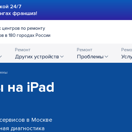
кой 24/7
ингах франшиз!
 центров по ремонту
в в 180 городах России
Ремонт
Ремонт
Ремо
других устройств
проблемы
усл
енны
 на iPad
 сервисов в Москве
тная диагностика