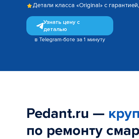
Детали класса «Original» с гарантие
Узнать цену с
деталью
в Telegram-боте за 1 минуту
Pedant.ru —
круп
по ремонту смар