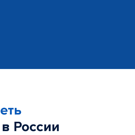
еть
 в России