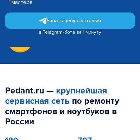
мастера
Узнать цену с деталью
в Telegram-боте за 1 минуту
Pedant.ru —
крупнейшая
сервисная сеть
по ремонту
смартфонов и ноутбуков в
России