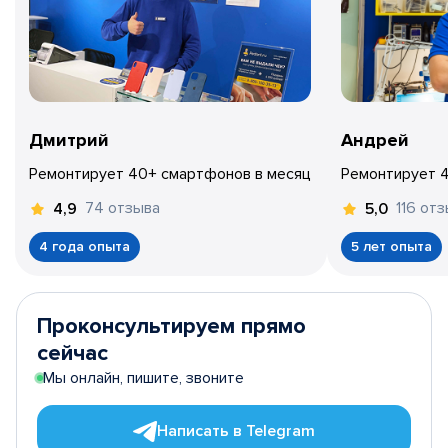
Дмитрий
Андрей
Ремонтирует 40+ смартфонов в месяц
Ремонтирует 
74 отзыва
116 от
4,9
5,0
4 года опыта
5 лет опыта
Проконсультируем прямо
сейчас
Мы онлайн, пишите, звоните
Написать в Telegram