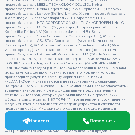
Electronics Co. Ltd. (Самсунг Электроникс Ко., Лтд.); MEIZU -
правообладатель MEIZU TECHNOLOGY CO., LTD.; Nokia -
правообладатель Nokia Corporation (Нокиа Корпорейшн); Lenovo -
правообладатель Lenovo (Beijing) Limited; Xiaomi - правообладатель
Xiaomi Inc.; ZTE - правообладатель ZTE Corporation; HTC -
правообладатель HTC CORPORATION (Эйч-Ти-Си КОРПОРЕЙШН); LG -
правообладатель LG Corp. (ЭлДжи Корп.); Philips - правообладатель
Koninklijke Philips N.V. (Конинклийке Филипс Н.В.); Sony -
правообладатель Sony Corporation (Сони Корпорейшн); ASUS -
правообладатель ASUSTeK Computer Inc. (Асустек Компьютер
Инкорпорейшн); ACER - правообладатель Acer Incorporated (Эйсер
Инкорпорейтед); DELL - правообладатель Dell Inc.(Делл Инк.); HP -
правообладатель HP Hewlett-Packard Group LLC (ЭйчПи Хьюлетт
Паккард Груп ЛЛК); Toshiba - правообладатель KABUSHIKI KAISHA
TOSHIBA, also trading as Toshiba Corporation (КАБУШИКИ КАЙША
ТОШИБА также торгующая как Тосиба Корпорейшн). Товарные знаки
используется с целью описания товара, в отношении которых
производятся услуги по ремонту сервисными центрами
«PEDANT».Услуги оказываются в неавторизованных сервисных
центрах «PEDANT», не связанными с компаниями Правообладателями
товарных знаков и/или с ее официальными представителями в
отношении товаров, которые уже были введены в гражданский
оборот в смысле статьи 1487 ГК РФ ** - время ремонта, срок гарантии
могут меняться в зависимости от модели устройства и сложности
проводимых работ Информация о соответствующих моделях и
комплектациях и их наличии, ценах, возможных выгодах и условиях
приобретения доступна в сервисных центрах Pedant.ru. Не является
Написать
Позвонить
публичной офертой.
Оферта на сервисное обслуживание
Застрахованного имущества
— СЦ не является уполномоченной организацией продавца,