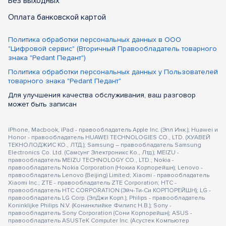
Без выходных
Оплата банковской картой
Политика обработки персональных данных в ООО
"Цифровой сервис" (Вторичный Правообладатель товарного
знака "Pedant Педант")
Политика обработки персональных данных у Пользователей
товарного знака "Pedant Педант"
Для улучшения качества обслуживания, ваш разговор
может быть записан
iPhone, Macbook, iPad - правообладатель Apple Inc. (Эпл Инк.); Huawei и
Honor - правообладатель HUAWEI TECHNOLOGIES CO., LTD. (ХУАВЕЙ
ТЕКНОЛОДЖИС КО., ЛТД.); Samsung – правообладатель Samsung
Electronics Co. Ltd. (Самсунг Электроникс Ко., Лтд.); MEIZU -
правообладатель MEIZU TECHNOLOGY CO., LTD.; Nokia -
правообладатель Nokia Corporation (Нокиа Корпорейшн); Lenovo -
правообладатель Lenovo (Beijing) Limited; Xiaomi - правообладатель
Xiaomi Inc.; ZTE - правообладатель ZTE Corporation; HTC -
правообладатель HTC CORPORATION (Эйч-Ти-Си КОРПОРЕЙШН); LG -
правообладатель LG Corp. (ЭлДжи Корп.); Philips - правообладатель
Koninklijke Philips N.V. (Конинклийке Филипс Н.В.); Sony -
правообладатель Sony Corporation (Сони Корпорейшн); ASUS -
правообладатель ASUSTeK Computer Inc. (Асустек Компьютер