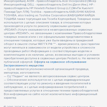
Инкорпорейшн); ACER - правообладатель Acer Incorporated (Эйсер
Инкорпорейтед); DELL - правообладатель Dell Inc.(Делл Инк.); HP -
правообладатель HP Hewlett-Packard Group LLC (ЭйчПи Хьюлетт
Паккард Груп ЛЛК); Toshiba - правообладатель KABUSHIKI KAISHA
TOSHIBA, also trading as Toshiba Corporation (КАБУШИКИ КАЙША
ТОШИБА также торгующая как Тосиба Корпорейшн). Товарные знаки
используется с целью описания товара, в отношении которых
производятся услуги по ремонту сервисными центрами
«PEDANT».Услуги оказываются в неавторизованных сервисных
центрах «PEDANT», не связанными с компаниями Правообладателями
товарных знаков и/или с ее официальными представителями в
отношении товаров, которые уже были введены в гражданский
оборот в смысле статьи 1487 ГК РФ ** - время ремонта, срок гарантии
могут меняться в зависимости от модели устройства и сложности
проводимых работ Информация о соответствующих моделях и
комплектациях и их наличии, ценах, возможных выгодах и условиях
приобретения доступна в сервисных центрах Pedant.ru. Не является
публичной офертой.
Оферта на сервисное обслуживание
Застрахованного имущества
— СЦ не является уполномоченной организацией продавца,
импортера, изготовителя.
— СЦ "Педант" не является авторизованным сервис центром.
— Обозначение используется не с целью индивидуализации
соответствующих услуг по ремонту и введения посетителей в
заблуждение, а с целью информирования потребителей о
предоставляемых услугах в отношении техники правообладателей.
Вся информация на сайте носит исключительно информационный
характер.