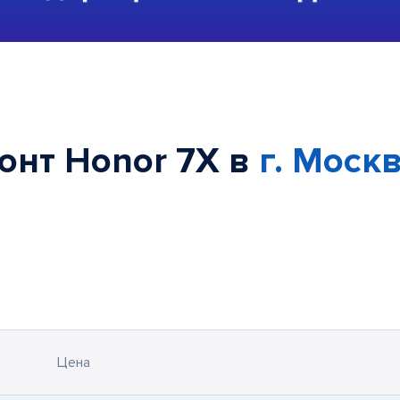
онт Honor 7X в
г. Моск
Цена