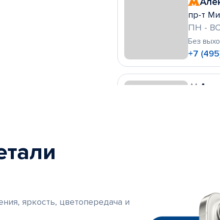
Але
пр-т Ми
ПН - ВС
Без вых
+7 (495
Алт
ул. Леск
ПН - ВС
Без вых
+7 (495)
етали
Ами
Очаковс
ПН - ПТ
ения, яркость, цветопередача и
СБ, ВС 10