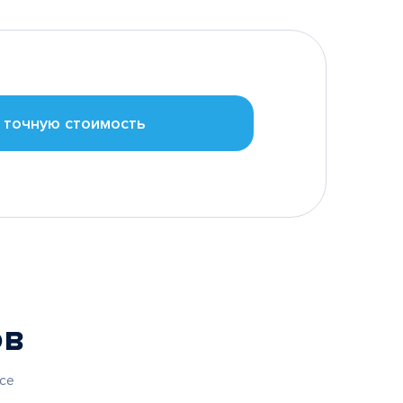
 точную стоимость
ов
се