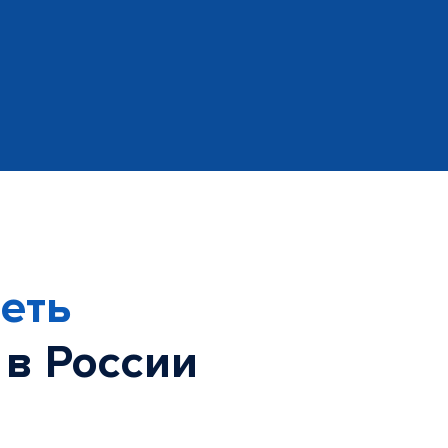
еть
 в России